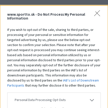
www.sportto.sk -
Do Not Process My Personal
Vertikálna stena
Pl
Information
Na dopyt
N
If you wish to opt-out of the sale, sharing to third parties, or
processing of your personal or sensitive information for
targeted advertising by us, please use the below opt-out
Čo robí tento
produkt
section to confirm your selection. Please note that after your
opt-out request is processed you may continue seeing interest-
výnimočným?
based ads based on personal information utilized by us or
personal information disclosed to third parties prior to your opt-
out. You may separately opt-out of the further disclosure of your
personal information by third parties on the IAB’s list of
Systém STHENOS je sada vybavenia určeného pre cvičenie Street workoutu.
Pozostáva z hrázd, bradiel, lavíc a plošín, kombinovaných v rôznych
downstream participants. This information may also be
zostavách. Ich používanie je založené na využití hmotnosti vlastného tela.
disclosed by us to third parties on the
IAB’s List of Downstream
Prvky vám umožňujú vykonávať cvičenia rôznej obtiažnosti: tie
Participants
that may further disclose it to other third parties.
najjednoduchšie, ako aj pokročilejšie. Práve preto sú tréningové zostavy z
prvkov
STHENOS
určené pre širokú skupinu používateľov. Navyše je systém
využiteľný pri telovýchovných cvičeniach, športovom a brannom výcviku a
Personal Data Processing Opt Outs
iných formách všeobecného telesného rozvoja. Použitie pevných a
odolných materiálov a vhodné konštrukčné riešenia zaisťujú odolnosť