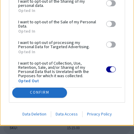
I want to opt-out of the Sharing of my
zariadení a bezpečnosť používania.
personal data.
Opted In
Dĺžka zariadenia:
1300 mm
I want to opt-out of the Sale of my Personal
Šírka zariadenia:
650 mm
Data.
Opted In
Výška zariadenia:
2200 mm
Bezpečnostná norma:
PN-EN 16630:2015-06
I want to opt-out of processing my
Personal Data for Targeted Advertising.
Kapacita:
1 osoba
Opted In
Veková kategória:
14 ≤
I want to opt-out of Collection, Use,
Výška voľného pádu:
1100 mm
Retention, Sale, and/or Sharing of my
Dĺžka bezpečnostnej zóny:
4300 mm
Personal Data that Is Unrelated with the
Purposes for which it was collected.
Šírka bezpečnostnej zóny:
3650 mm
Opted Out
Plocha bezpečnostnej zóny:
-
CONFIRM
Obvod bezpečnostnej zóny:
-
Parametre
Data Deletion
Data Access
Privacy Policy
SKU:
15.15.00