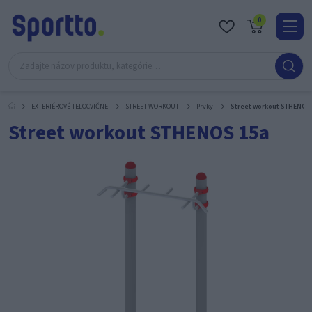
0
Real
O
nás
EXTERIÉROVÉ TELOCVIČNE
STREET WORKOUT
Prvky
Street workout STHENOS
Obc
Street workout STHENOS 15a
Kont
Katal