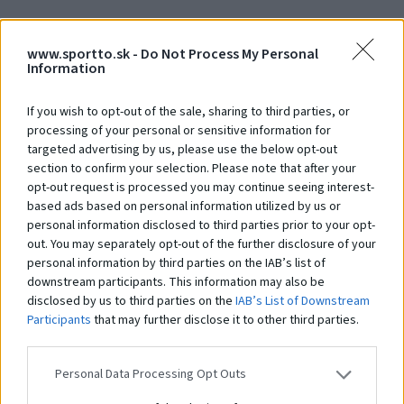
www.sportto.sk -
Do Not Process My Personal
Debna 1000 x 1000 x 450
De
Information
Na dopyt
N
If you wish to opt-out of the sale, sharing to third parties, or
processing of your personal or sensitive information for
targeted advertising by us, please use the below opt-out
Čo robí tento
produkt
section to confirm your selection. Please note that after your
opt-out request is processed you may continue seeing interest-
výnimočným?
based ads based on personal information utilized by us or
personal information disclosed to third parties prior to your opt-
out. You may separately opt-out of the further disclosure of your
personal information by third parties on the IAB’s list of
Systém STHENOS je sada vybavenia určeného pre cvičenie Street workoutu.
Pozostáva z hrázd, bradiel, lavíc a plošín, kombinovaných v rôznych
downstream participants. This information may also be
zostavách. Ich používanie je založené na využití hmotnosti vlastného tela.
disclosed by us to third parties on the
IAB’s List of Downstream
Prvky vám umožňujú vykonávať cvičenia rôznej obtiažnosti: tie
Participants
that may further disclose it to other third parties.
najjednoduchšie, ako aj pokročilejšie. Práve preto sú tréningové zostavy z
prvkov
STHENOS
určené pre širokú skupinu používateľov. Navyše je systém
využiteľný pri telovýchovných cvičeniach, športovom a brannom výcviku a
Personal Data Processing Opt Outs
iných formách všeobecného telesného rozvoja. Použitie pevných a
odolných materiálov a vhodné konštrukčné riešenia zaisťujú odolnosť