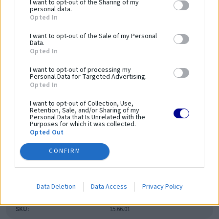
I want to opt-out of the Sharing of my
zariadení a bezpečnosť používania.
personal data.
Opted In
Dĺžka zariadenia:
1000 mm
I want to opt-out of the Sale of my Personal
Šírka zariadenia:
1000 mm
Data.
Opted In
Výška zariadenia:
900 mm
Bezpečnostná norma:
PN-EN 16630:2015-06
I want to opt-out of processing my
Personal Data for Targeted Advertising.
Kapacita:
1 osoba
Opted In
Veková kategória:
14 ≤
I want to opt-out of Collection, Use,
Výška voľného pádu:
900 mm
Retention, Sale, and/or Sharing of my
Dĺžka bezpečnostnej zóny:
4000 mm
Personal Data that Is Unrelated with the
Purposes for which it was collected.
Šírka bezpečnostnej zóny:
4000 mm
Opted Out
Plocha bezpečnostnej zóny:
-
CONFIRM
Obvod bezpečnostnej zóny:
-
Parametre
Data Deletion
Data Access
Privacy Policy
SKU:
15.66.01