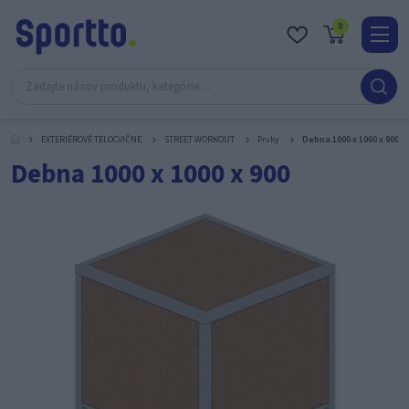
0
Real
O
nás
EXTERIÉROVÉ TELOCVIČNE
STREET WORKOUT
Prvky
Debna 1000 x 1000 x 900
Obc
Debna 1000 x 1000 x 900
Kont
Katal