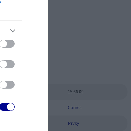
m
čným?
Parametre
SKU:
15.66.09
Výrobca:
Comes
Kategórie:
Prvky