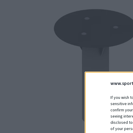
www.sport
If you wish t
sensitive in
confirm your
seeing inter
disclosed to
of your pers