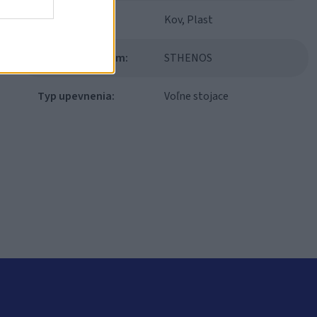
Materiál:
Kov, Plast
Modulový systém:
STHENOS
Typ upevnenia:
Voľne stojace