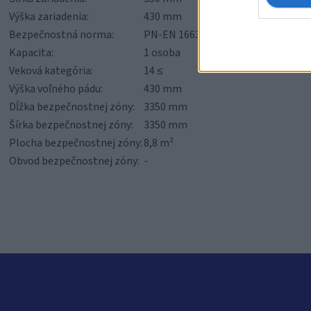
Výška zariadenia:
430 mm
Bezpečnostná norma:
PN-EN 16630:2015-06
Kapacita:
1 osoba
Veková kategória:
14 ≤
Výška voľného pádu:
430 mm
Dĺžka bezpečnostnej zóny:
3350 mm
Šírka bezpečnostnej zóny:
3350 mm
Plocha bezpečnostnej zóny:
8,8 m²
Obvod bezpečnostnej zóny:
-