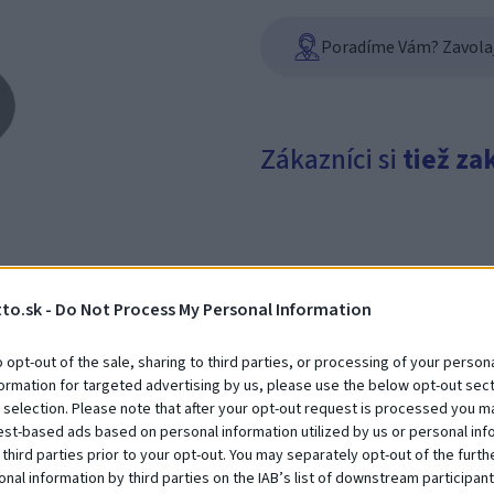
Poradíme Vám? Zavolajt
Zákazníci si
tiež za
to.sk -
Do Not Process My Personal Information
o opt-out of the sale, sharing to third parties, or processing of your persona
formation for targeted advertising by us, please use the below opt-out sect
Vertikálna stena
 selection. Please note that after your opt-out request is processed you m
Na dopyt
est-based ads based on personal information utilized by us or personal inf
 third parties prior to your opt-out. You may separately opt-out of the furth
onal information by third parties on the IAB’s list of downstream participant