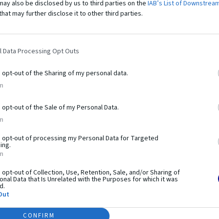
may also be disclosed by us to third parties on the
IAB’s List of Downstrea
that may further disclose it to other third parties.
l Data Processing Opt Outs
o opt-out of the Sharing of my personal data.
bí tento
produkt výnimo
In
o opt-out of the Sale of my Personal Data.
In
workoutu. Pozostáva z hrázd, bradiel, lavíc a plošín,
é na využití hmotnosti vlastného tela. Prvky vám umožňujú
o opt-out of processing my Personal Data for Targeted
ing.
aj pokročilejšie. Práve preto sú tréningové zostavy z
In
e je systém využiteľný pri telovýchovných cvičeniach,
esného rozvoja. Použitie pevných a odolných materiálov a
o opt-out of Collection, Use, Retention, Sale, and/or Sharing of
nal Data that Is Unrelated with the Purposes for which it was
ečnosť používania.
d.
Out
CONFIRM