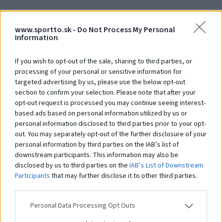
www.sportto.sk -
Do Not Process My Personal
Schody
S
Information
Na dopyt
N
If you wish to opt-out of the sale, sharing to third parties, or
processing of your personal or sensitive information for
targeted advertising by us, please use the below opt-out
Čo robí tento
produkt
section to confirm your selection. Please note that after your
opt-out request is processed you may continue seeing interest-
výnimočným?
based ads based on personal information utilized by us or
personal information disclosed to third parties prior to your opt-
out. You may separately opt-out of the further disclosure of your
personal information by third parties on the IAB’s list of
Systém STHENOS je sada vybavenia určeného pre cvičenie Street workoutu.
Pozostáva z hrázd, bradiel, lavíc a plošín, kombinovaných v rôznych
downstream participants. This information may also be
zostavách. Ich používanie je založené na využití hmotnosti vlastného tela.
disclosed by us to third parties on the
IAB’s List of Downstream
Prvky vám umožňujú vykonávať cvičenia rôznej obtiažnosti: tie
Participants
that may further disclose it to other third parties.
najjednoduchšie, ako aj pokročilejšie. Práve preto sú tréningové zostavy z
prvkov
STHENOS
určené pre širokú skupinu používateľov. Navyše je systém
využiteľný pri telovýchovných cvičeniach, športovom a brannom výcviku a
Personal Data Processing Opt Outs
iných formách všeobecného telesného rozvoja. Použitie pevných a odolných
materiálov a vhodné konštrukčné riešenia zaisťujú odolnosť zariadení a