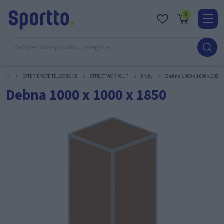
0
Real
O
nás
EXTERIÉROVÉ TELOCVIČNE
STREET WORKOUT
Prvky
Debna 1000 x 1000 x 1850
Obc
Debna 1000 x 1000 x 1850
Kont
Katal