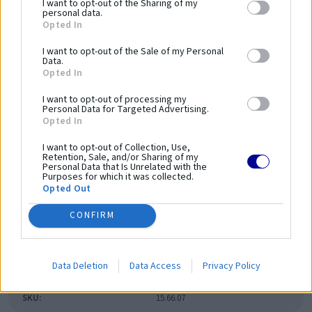
I want to opt-out of the Sharing of my
bezpečnosť používania.
personal data.
Opted In
Dĺžka zariadenia:
1000 mm
I want to opt-out of the Sale of my Personal
Šírka zariadenia:
1000 mm
Data.
Opted In
Výška zariadenia:
1850 mm
Bezpečnostná norma:
PN-EN 16630:2015-06
I want to opt-out of processing my
Personal Data for Targeted Advertising.
Kapacita:
1 osoba
Opted In
Veková kategória:
14 ≤
I want to opt-out of Collection, Use,
Výška voľného pádu:
1850 mm
Retention, Sale, and/or Sharing of my
Dĺžka bezpečnostnej zóny:
4500 mm
Personal Data that Is Unrelated with the
Purposes for which it was collected.
Šírka bezpečnostnej zóny:
4500 mm
Opted Out
Plocha bezpečnostnej zóny:
-
CONFIRM
Obvod bezpečnostnej zóny:
-
Parametre
Data Deletion
Data Access
Privacy Policy
SKU:
15.66.07