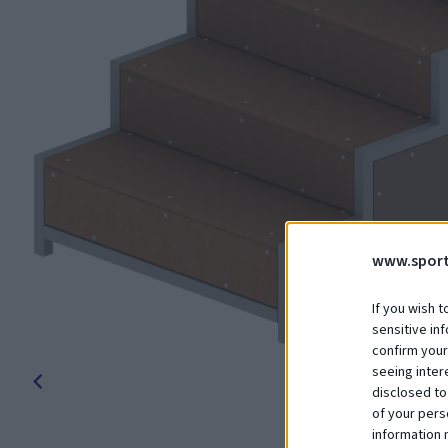
www.sport
If you wish t
sensitive in
confirm your
seeing inter
disclosed to
of your pers
information 