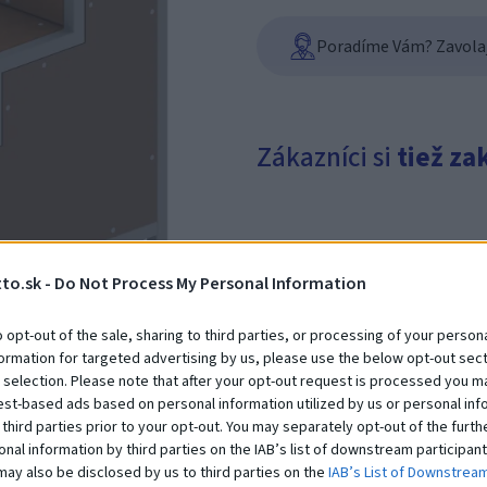
Poradíme Vám? Zavolajt
Zákazníci si
tiež za
to.sk -
Do Not Process My Personal Information
o opt-out of the sale, sharing to third parties, or processing of your persona
formation for targeted advertising by us, please use the below opt-out sect
 selection. Please note that after your opt-out request is processed you m
Debna 1000 x 1000 x 450
est-based ads based on personal information utilized by us or personal inf
Na dopyt
 third parties prior to your opt-out. You may separately opt-out of the furth
onal information by third parties on the IAB’s list of downstream participant
may also be disclosed by us to third parties on the
IAB’s List of Downstrea