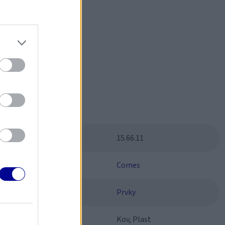
čným?
Parametre
SKU:
15.66.11
Výrobca:
Comes
Kategórie:
Prvky
Materiál:
Kov, Plast