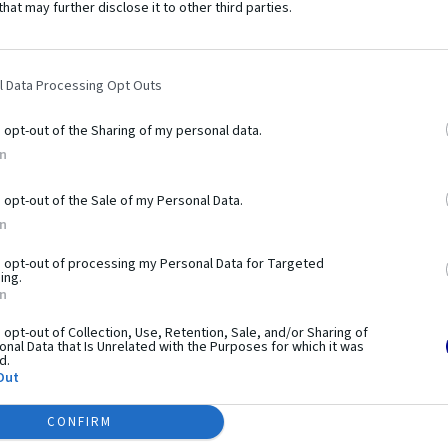
that may further disclose it to other third parties.
l Data Processing Opt Outs
bí tento
produkt výnimo
o opt-out of the Sharing of my personal data.
In
o opt-out of the Sale of my Personal Data.
workoutu. Pozostáva z hrázd, bradiel, lavíc a plošín,
In
é na využití hmotnosti vlastného tela. Prvky vám umožňujú
aj pokročilejšie. Práve preto sú tréningové zostavy z
o opt-out of processing my Personal Data for Targeted
ing.
e je systém využiteľný pri telovýchovných cvičeniach,
In
esného rozvoja. Použitie pevných a odolných materiálov a
o opt-out of Collection, Use, Retention, Sale, and/or Sharing of
ečnosť používania.
nal Data that Is Unrelated with the Purposes for which it was
d.
Out
CONFIRM