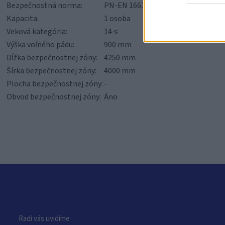
Bezpečnostná norma:
PN-EN 16630:2015-06
Kapacita:
1 osoba
Veková kategória:
14 ≤
Výška voľného pádu:
900 mm
Dĺžka bezpečnostnej zóny:
4250 mm
Šírka bezpečnostnej zóny:
4000 mm
Plocha bezpečnostnej zóny:
-
Obvod bezpečnostnej zóny:
Áno
Radi vás uvidíme