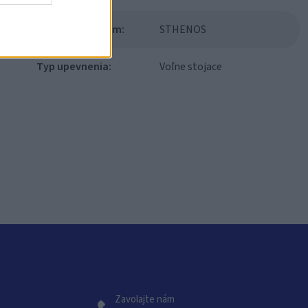
Modulový systém:
STHENOS
Typ upevnenia:
Voľne stojace
Zavolajte nám