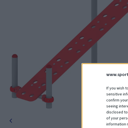
www.sport
If you wish t
sensitive in
confirm your
seeing inter
disclosed to
of your pers
information 