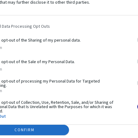
that may further disclose it to other third parties.
l Data Processing Opt Outs
bí tento
produkt výnimo
o opt-out of the Sharing of my personal data.
In
o opt-out of the Sale of my Personal Data.
workoutu. Pozostáva z hrázd, bradiel, lavíc a plošín,
In
é na využití hmotnosti vlastného tela. Prvky vám umožňujú
aj pokročilejšie. Práve preto sú tréningové zostavy z
o opt-out of processing my Personal Data for Targeted
ing.
e je systém využiteľný pri telovýchovných cvičeniach,
In
esného rozvoja. Použitie pevných a odolných materiálov a
o opt-out of Collection, Use, Retention, Sale, and/or Sharing of
ečnosť používania.
nal Data that Is Unrelated with the Purposes for which it was
d.
Out
CONFIRM