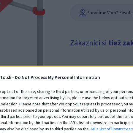
Poradíme Vám? Zavolajt
Zákazníci si
tiež za
to.sk -
Do Not Process My Personal Information
o opt-out of the sale, sharing to third parties, or processing of your persona
formation for targeted advertising by us, please use the below opt-out sect
 selection. Please note that after your opt-out request is processed you m
Plošina 60 cm
est-based ads based on personal information utilized by us or personal inf
Na dopyt
 third parties prior to your opt-out. You may separately opt-out of the furth
onal information by third parties on the IAB’s list of downstream participant
may also be disclosed by us to third parties on the
IAB’s List of Downstrea