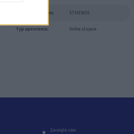
Modulový systém:
STHENOS
Typ upevnenia:
Voľne stojace
Zavolajte nám