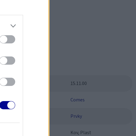
čným?
Parametre
SKU:
15.11.00
Výrobca:
Comes
Kategórie:
Prvky
Materiál:
Kov, Plast