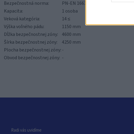
Bezpečnostná norma:
PN-EN 16630:2015-06
Kapacita:
1 osoba
Veková kategória:
14 ≤
Výška voľného pádu:
1150 mm
Dĺžka bezpečnostnej zóny:
4600 mm
Šírka bezpečnostnej zóny:
4250 mm
Plocha bezpečnostnej zóny:
-
Obvod bezpečnostnej zóny:
-
Radi vás uvidíme