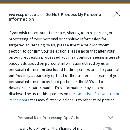
Štvorcová plošina
S
www.sportto.sk -
Do Not Process My Personal
Na dopyt
N
Information
If you wish to opt-out of the sale, sharing to third parties, or
processing of your personal or sensitive information for
targeted advertising by us, please use the below opt-out
Čo robí tento
produkt
section to confirm your selection. Please note that after your
opt-out request is processed you may continue seeing interest-
výnimočným?
based ads based on personal information utilized by us or
personal information disclosed to third parties prior to your opt-
out. You may separately opt-out of the further disclosure of your
Systém STHENOS je sada vybavenia určeného pre cvičenie Street workoutu.
personal information by third parties on the IAB’s list of
Pozostáva z hrázd, bradiel, lavíc a plošín, kombinovaných v rôznych
downstream participants. This information may also be
zostavách. Ich používanie je založené na využití hmotnosti vlastného tela.
disclosed by us to third parties on the
IAB’s List of Downstream
Prvky vám umožňujú vykonávať cvičenia rôznej obtiažnosti: tie
Participants
that may further disclose it to other third parties.
najjednoduchšie, ako aj pokročilejšie. Práve preto sú tréningové zostavy z
prvkov
STHENOS
určené pre širokú skupinu používateľov. Navyše je systém
využiteľný pri telovýchovných cvičeniach, športovom a brannom výcviku a
Personal Data Processing Opt Outs
iných formách všeobecného telesného rozvoja. Použitie pevných a
odolných materiálov a vhodné konštrukčné riešenia zaisťujú odolnosť
I want to opt-out of the Sharing of my
zariadení a bezpečnosť používania.