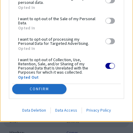
personal data.
Opted In
Dĺžka zariadenia:
300 mm
Šírka zariadenia:
1300 mm
I want to opt-out of the Sale of my Personal
Data.
Výška zariadenia:
450 mm
Opted In
Bezpečnostná norma:
PN-EN 16630:2015-06
I want to opt-out of processing my
Kapacita:
1 osoba
Personal Data for Targeted Advertising.
Opted In
Veková kategória:
14 ≤
Výška voľného pádu:
450 mm
I want to opt-out of Collection, Use,
Retention, Sale, and/or Sharing of my
Dĺžka bezpečnostnej zóny:
3300 mm
Personal Data that Is Unrelated with the
Purposes for which it was collected.
Šírka bezpečnostnej zóny:
4300 mm
Opted Out
Plocha bezpečnostnej zóny:
-
Obvod bezpečnostnej zóny:
-
CONFIRM
Parametre
Data Deletion
Data Access
Privacy Policy
SKU:
15.66.02
Výrobca:
Comes