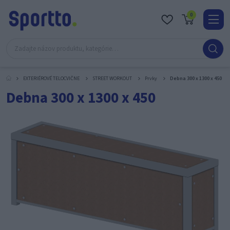
0
Real
O
nás
EXTERIÉROVÉ TELOCVIČNE
STREET WORKOUT
Prvky
Debna 300 x 1300 x 450
Obc
Debna 300 x 1300 x 450
Kont
Katal