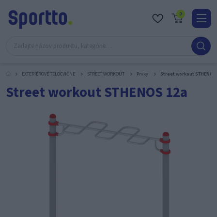
0
Real
O
nás
EXTERIÉROVÉ TELOCVIČNE
STREET WORKOUT
Prvky
Street workout STHENOS
Obc
Street workout STHENOS 12a
Kont
Katal