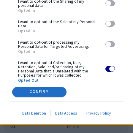
I want to opt-out of the Sharing of my
zariadení a bezpečnosť používania.
personal data.
Opted In
Dĺžka zariadenia:
2250 mm
I want to opt-out of the Sale of my Personal
Šírka zariadenia:
660 mm
Data.
Opted In
Výška zariadenia:
2200 mm
Bezpečnostná norma:
PN-EN 16630:2015-06
I want to opt-out of processing my
Personal Data for Targeted Advertising.
Kapacita:
1 osoba
Opted In
Veková kategória:
14 ≤
I want to opt-out of Collection, Use,
Výška voľného pádu:
1100 mm
Retention, Sale, and/or Sharing of my
Dĺžka bezpečnostnej zóny:
5250 mm
Personal Data that Is Unrelated with the
Purposes for which it was collected.
Šírka bezpečnostnej zóny:
3700 mm
Opted Out
Plocha bezpečnostnej zóny:
-
CONFIRM
Obvod bezpečnostnej zóny:
-
Parametre
Data Deletion
Data Access
Privacy Policy
SKU:
15.12.00