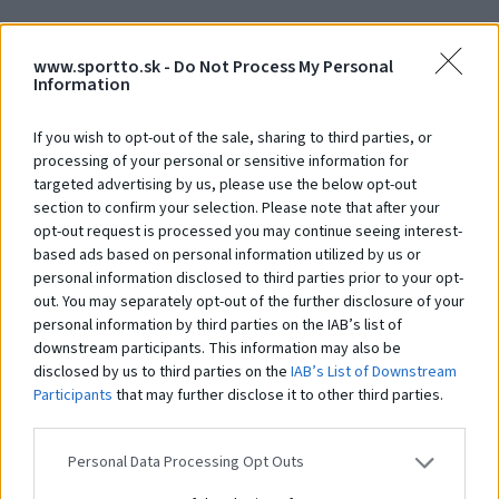
www.sportto.sk -
Do Not Process My Personal
Debna 300 x 1300 x 450
S
Information
Na dopyt
N
If you wish to opt-out of the sale, sharing to third parties, or
processing of your personal or sensitive information for
targeted advertising by us, please use the below opt-out
Čo robí tento
produkt
section to confirm your selection. Please note that after your
opt-out request is processed you may continue seeing interest-
výnimočným?
based ads based on personal information utilized by us or
personal information disclosed to third parties prior to your opt-
out. You may separately opt-out of the further disclosure of your
personal information by third parties on the IAB’s list of
Systém STHENOS je sada vybavenia určeného pre cvičenie Street workoutu.
Pozostáva z hrázd, bradiel, lavíc a plošín, kombinovaných v rôznych
downstream participants. This information may also be
zostavách. Ich používanie je založené na využití hmotnosti vlastného tela.
disclosed by us to third parties on the
IAB’s List of Downstream
Prvky vám umožňujú vykonávať cvičenia rôznej obtiažnosti: tie
Participants
that may further disclose it to other third parties.
najjednoduchšie, ako aj pokročilejšie. Práve preto sú tréningové zostavy z
prvkov
STHENOS
určené pre širokú skupinu používateľov. Navyše je systém
využiteľný pri telovýchovných cvičeniach, športovom a brannom výcviku a
Personal Data Processing Opt Outs
iných formách všeobecného telesného rozvoja. Použitie pevných a
odolných materiálov a vhodné konštrukčné riešenia zaisťujú odolnosť