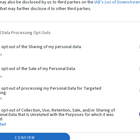
may also be disclosed by us to third parties on the
IAB’s List of Downstrea
that may further disclose it to other third parties.
l Data Processing Opt Outs
o opt-out of the Sharing of my personal data.
bí tento
produkt výnimo
In
o opt-out of the Sale of my Personal Data.
In
workoutu. Pozostáva z hrázd, bradiel, lavíc a plošín,
é na využití hmotnosti vlastného tela. Prvky vám umožňujú
o opt-out of processing my Personal Data for Targeted
ing.
aj pokročilejšie. Práve preto sú tréningové zostavy z
In
e je systém využiteľný pri telovýchovných cvičeniach,
esného rozvoja. Použitie pevných a odolných materiálov a
o opt-out of Collection, Use, Retention, Sale, and/or Sharing of
nal Data that Is Unrelated with the Purposes for which it was
ečnosť používania.
d.
Out
CONFIRM