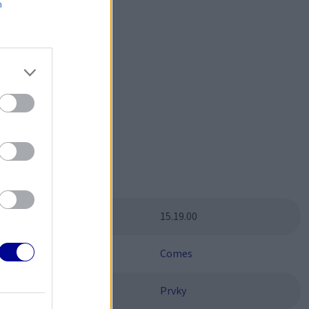
m
čným?
Parametre
SKU:
15.19.00
Výrobca:
Comes
Kategórie:
Prvky