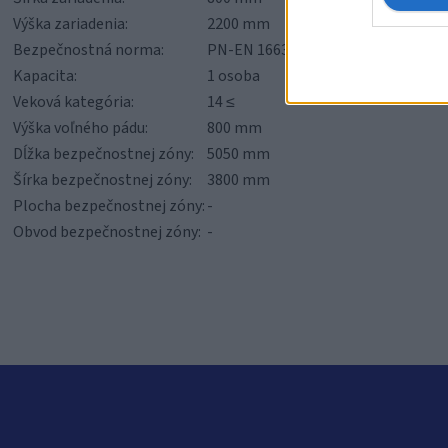
Výška zariadenia:
2200 mm
Bezpečnostná norma:
PN-EN 16630:2015-06
Kapacita:
1 osoba
Veková kategória:
14 ≤
Výška voľného pádu:
800 mm
Dĺžka bezpečnostnej zóny:
5050 mm
Šírka bezpečnostnej zóny:
3800 mm
Plocha bezpečnostnej zóny:
-
Obvod bezpečnostnej zóny:
-