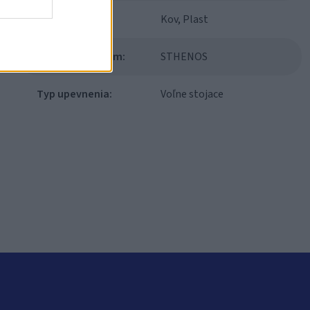
Materiál:
Kov, Plast
Modulový systém:
STHENOS
Typ upevnenia:
Voľne stojace