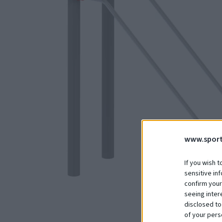
www.sport
If you wish t
sensitive in
confirm your
seeing inter
disclosed to
of your pers