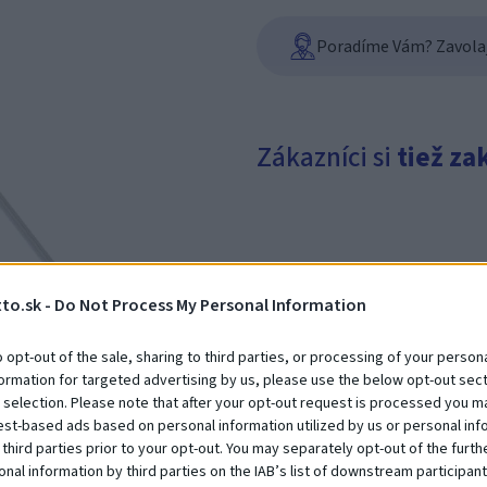
Poradíme Vám? Zavolajt
Zákazníci si
tiež za
to.sk -
Do Not Process My Personal Information
o opt-out of the sale, sharing to third parties, or processing of your persona
formation for targeted advertising by us, please use the below opt-out sect
Debna 1000 x 1000 x 900
 selection. Please note that after your opt-out request is processed you m
Na dopyt
est-based ads based on personal information utilized by us or personal inf
 third parties prior to your opt-out. You may separately opt-out of the furth
onal information by third parties on the IAB’s list of downstream participant