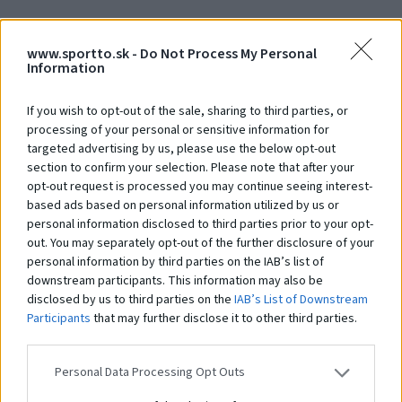
www.sportto.sk -
Do Not Process My Personal
Debna 1000 x 1000 x 1850
S
Information
Na dopyt
N
If you wish to opt-out of the sale, sharing to third parties, or
processing of your personal or sensitive information for
targeted advertising by us, please use the below opt-out
Čo robí tento
produkt
section to confirm your selection. Please note that after your
opt-out request is processed you may continue seeing interest-
výnimočným?
based ads based on personal information utilized by us or
personal information disclosed to third parties prior to your opt-
out. You may separately opt-out of the further disclosure of your
personal information by third parties on the IAB’s list of
Systém STHENOS je sada vybavenia určeného pre cvičenie Street workoutu.
Pozostáva z hrázd, bradiel, lavíc a plošín, kombinovaných v rôznych
downstream participants. This information may also be
zostavách. Ich používanie je založené na využití hmotnosti vlastného tela.
disclosed by us to third parties on the
IAB’s List of Downstream
Prvky vám umožňujú vykonávať cvičenia rôznej obtiažnosti: tie
Participants
that may further disclose it to other third parties.
najjednoduchšie, ako aj pokročilejšie. Práve preto sú tréningové zostavy z
prvkov
STHENOS
určené pre širokú skupinu používateľov. Navyše je systém
využiteľný pri telovýchovných cvičeniach, športovom a brannom výcviku a
Personal Data Processing Opt Outs
iných formách všeobecného telesného rozvoja. Použitie pevných a
odolných materiálov a vhodné konštrukčné riešenia zaisťujú odolnosť