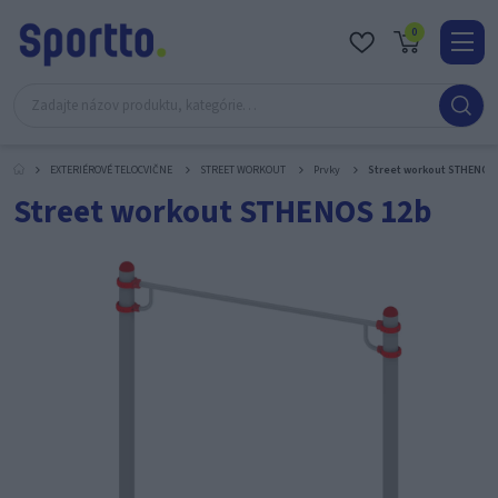
0
Real
O
nás
EXTERIÉROVÉ TELOCVIČNE
STREET WORKOUT
Prvky
Street workout STHENOS
Obc
Street workout STHENOS 12b
Kont
Katal