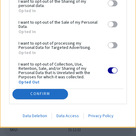
I want to opt-out of the Sharing of my
zariadení a bezpečnosť používania.
personal data.
Opted In
Dĺžka zariadenia:
2250 mm
I want to opt-out of the Sale of my Personal
Šírka zariadenia:
160 mm
Data.
Opted In
Výška zariadenia:
2200 mm
Bezpečnostná norma:
PN-EN 16630:2015-06
I want to opt-out of processing my
Personal Data for Targeted Advertising.
Kapacita:
1 osoba
Opted In
Veková kategória:
14 ≤
I want to opt-out of Collection, Use,
Výška voľného pádu:
1100 mm
Retention, Sale, and/or Sharing of my
Dĺžka bezpečnostnej zóny:
5250 mm
Personal Data that Is Unrelated with the
Purposes for which it was collected.
Šírka bezpečnostnej zóny:
3200 mm
Opted Out
Plocha bezpečnostnej zóny:
-
CONFIRM
Obvod bezpečnostnej zóny:
-
Parametre
Data Deletion
Data Access
Privacy Policy
SKU:
15.12.02