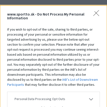
www.sportto.sk -
Do Not Process My Personal
Debna 1000 x 1000 x 900
Ve
Information
Na dopyt
N
If you wish to opt-out of the sale, sharing to third parties, or
processing of your personal or sensitive information for
targeted advertising by us, please use the below opt-out
Čo robí tento
produkt
section to confirm your selection. Please note that after your
opt-out request is processed you may continue seeing interest-
výnimočným?
based ads based on personal information utilized by us or
personal information disclosed to third parties prior to your opt-
out. You may separately opt-out of the further disclosure of your
personal information by third parties on the IAB’s list of
Systém STHENOS je sada vybavenia určeného pre cvičenie Street workoutu.
Pozostáva z hrázd, bradiel, lavíc a plošín, kombinovaných v rôznych
downstream participants. This information may also be
zostavách. Ich používanie je založené na využití hmotnosti vlastného tela.
disclosed by us to third parties on the
IAB’s List of Downstream
Prvky vám umožňujú vykonávať cvičenia rôznej obtiažnosti: tie
Participants
that may further disclose it to other third parties.
najjednoduchšie, ako aj pokročilejšie. Práve preto sú tréningové zostavy z
prvkov
STHENOS
určené pre širokú skupinu používateľov. Navyše je systém
využiteľný pri telovýchovných cvičeniach, športovom a brannom výcviku a
Personal Data Processing Opt Outs
iných formách všeobecného telesného rozvoja. Použitie pevných a
odolných materiálov a vhodné konštrukčné riešenia zaisťujú odolnosť