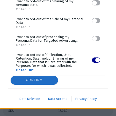
I want to opt-out of the Sharing of my
zariadení a bezpečnosť používania.
personal data.
Opted In
Dĺžka zariadenia:
1700 mm
I want to opt-out of the Sale of my Personal
Šírka zariadenia:
400 mm
Data.
Opted In
Výška zariadenia:
3450 mm
Bezpečnostná norma:
PN-EN 16630:2015-06
I want to opt-out of processing my
Personal Data for Targeted Advertising.
Kapacita:
1 osoba
Opted In
Veková kategória:
14 ≤
I want to opt-out of Collection, Use,
Výška voľného pádu:
2250 mm
Retention, Sale, and/or Sharing of my
Dĺžka bezpečnostnej zóny:
6350 mm
Personal Data that Is Unrelated with the
Purposes for which it was collected.
Šírka bezpečnostnej zóny:
5700 mm
Opted Out
Plocha bezpečnostnej zóny:
-
CONFIRM
Obvod bezpečnostnej zóny:
-
Parametre
Data Deletion
Data Access
Privacy Policy
SKU:
15.09.01