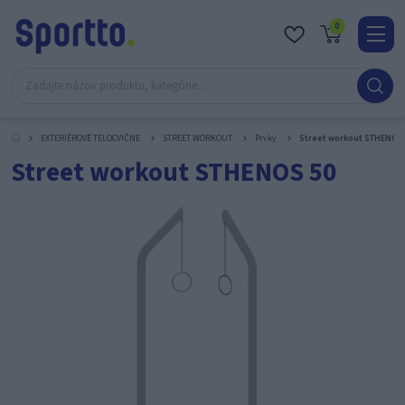
0
Real
O
nás
EXTERIÉROVÉ TELOCVIČNE
STREET WORKOUT
Prvky
Street workout STHENOS
Obc
Street workout STHENOS 50
Kont
Katal