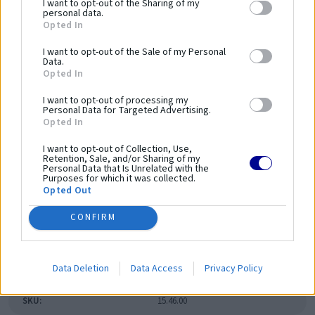
I want to opt-out of the Sharing of my
zariadení a bezpečnosť používania.
personal data.
Opted In
Dĺžka zariadenia:
1300 mm
I want to opt-out of the Sale of my Personal
Šírka zariadenia:
150 mm
Data.
Opted In
Výška zariadenia:
2200 mm
Bezpečnostná norma:
PN-EN 16630:2015-06
I want to opt-out of processing my
Personal Data for Targeted Advertising.
Kapacita:
1 osoba
Opted In
Veková kategória:
14 ≤
I want to opt-out of Collection, Use,
Výška voľného pádu:
1700 mm
Retention, Sale, and/or Sharing of my
Dĺžka bezpečnostnej zóny:
4550 mm
Personal Data that Is Unrelated with the
Purposes for which it was collected.
Šírka bezpečnostnej zóny:
3450 mm
Opted Out
Plocha bezpečnostnej zóny:
-
CONFIRM
Obvod bezpečnostnej zóny:
-
Parametre
Data Deletion
Data Access
Privacy Policy
SKU:
15.46.00