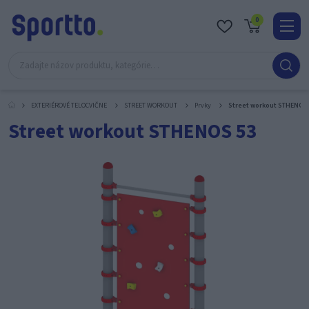
0
Real
O
nás
EXTERIÉROVÉ TELOCVIČNE
STREET WORKOUT
Prvky
Street workout STHENOS
Obc
Street workout STHENOS 53
Kont
Katal