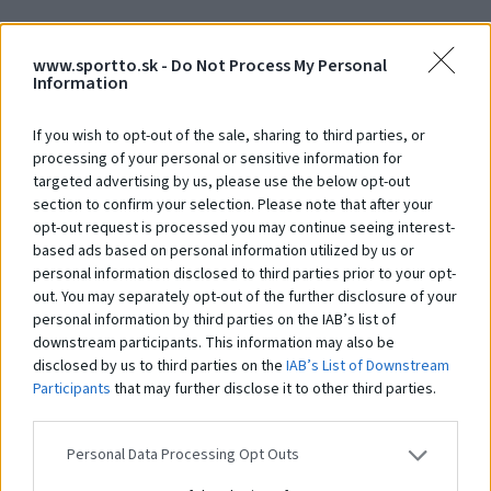
www.sportto.sk -
Do Not Process My Personal
Debna 1000 x 1000 x 900
Ve
Information
Na dopyt
N
If you wish to opt-out of the sale, sharing to third parties, or
processing of your personal or sensitive information for
targeted advertising by us, please use the below opt-out
Čo robí tento
produkt
section to confirm your selection. Please note that after your
opt-out request is processed you may continue seeing interest-
výnimočným?
based ads based on personal information utilized by us or
personal information disclosed to third parties prior to your opt-
out. You may separately opt-out of the further disclosure of your
personal information by third parties on the IAB’s list of
Systém STHENOS je sada vybavenia určeného pre cvičenie Street workoutu.
Pozostáva z hrázd, bradiel, lavíc a plošín, kombinovaných v rôznych
downstream participants. This information may also be
zostavách. Ich používanie je založené na využití hmotnosti vlastného tela.
disclosed by us to third parties on the
IAB’s List of Downstream
Prvky vám umožňujú vykonávať cvičenia rôznej obtiažnosti: tie
Participants
that may further disclose it to other third parties.
najjednoduchšie, ako aj pokročilejšie. Práve preto sú tréningové zostavy z
prvkov
STHENOS
určené pre širokú skupinu používateľov. Navyše je systém
využiteľný pri telovýchovných cvičeniach, športovom a brannom výcviku a
Personal Data Processing Opt Outs
iných formách všeobecného telesného rozvoja. Použitie pevných a
odolných materiálov a vhodné konštrukčné riešenia zaisťujú odolnosť