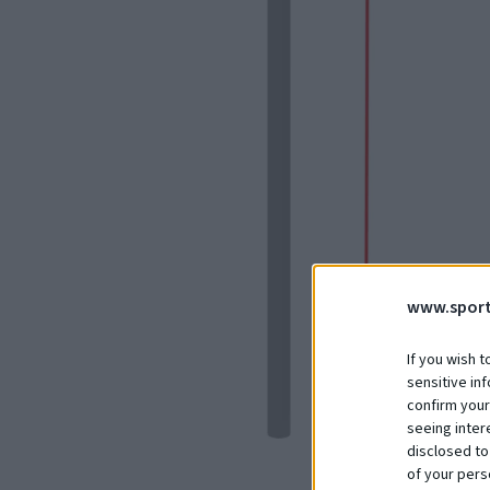
www.sport
If you wish t
sensitive in
confirm your
seeing inter
disclosed to
of your pers