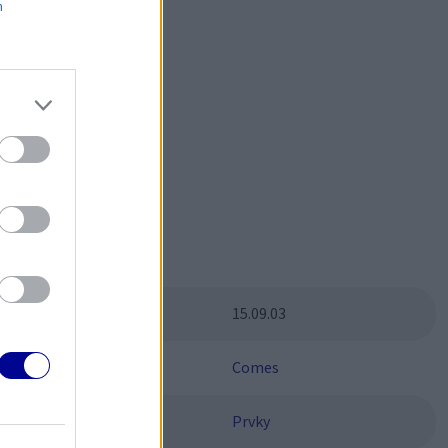
m
čným?
Parametre
SKU:
15.09.03
Výrobca:
Comes
Kategórie:
Prvky