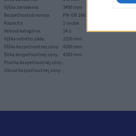
Výška zariadenia:
3400 mm
Bezpečnostná norma:
PN-EN 16630:2015-06
Kapacita:
1 osoba
Veková kategória:
14 ≤
Výška voľného pádu:
2250 mm
Dĺžka bezpečnostnej zóny:
4200 mm
Šírka bezpečnostnej zóny:
4200 mm
Plocha bezpečnostnej zóny:
-
Obvod bezpečnostnej zóny:
-