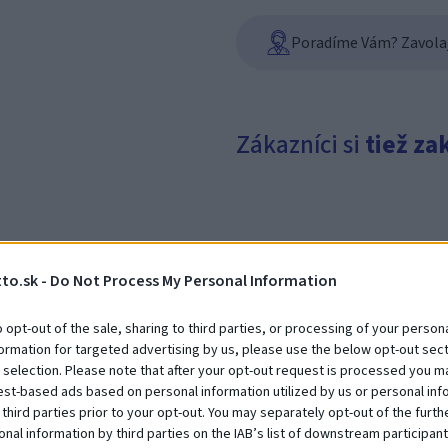
Poradíme Vám? Zavolajt
Zákazníci si
tiež za
to.sk -
Do Not Process My Personal Information
o opt-out of the sale, sharing to third parties, or processing of your persona
formation for targeted advertising by us, please use the below opt-out sect
Debna 300 x 1300 x 450
 selection. Please note that after your opt-out request is processed you m
Na dopyt
est-based ads based on personal information utilized by us or personal inf
 third parties prior to your opt-out. You may separately opt-out of the furth
onal information by third parties on the IAB’s list of downstream participant