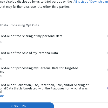
may also be disclosed by us to third parties on the
IAB’s List of Downstrea
that may further disclose it to other third parties.
l Data Processing Opt Outs
o opt-out of the Sharing of my personal data.
bí tento
produkt výnimo
In
o opt-out of the Sale of my Personal Data.
In
workoutu. Pozostáva z hrázd, bradiel, lavíc a plošín,
é na využití hmotnosti vlastného tela. Prvky vám umožňujú
o opt-out of processing my Personal Data for Targeted
ing.
aj pokročilejšie. Práve preto sú tréningové zostavy z
In
e je systém využiteľný pri telovýchovných cvičeniach,
esného rozvoja. Použitie pevných a odolných materiálov a
o opt-out of Collection, Use, Retention, Sale, and/or Sharing of
nal Data that Is Unrelated with the Purposes for which it was
ečnosť používania.
d.
Out
CONFIRM