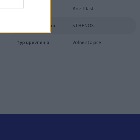
Materiál:
Kov, Plast
Modulový systém:
STHENOS
Typ upevnenia:
Voľne stojace