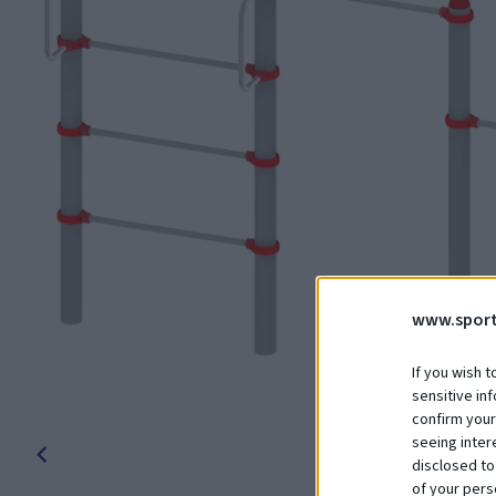
www.sport
If you wish t
sensitive in
confirm your
seeing inter
disclosed to
of your pers