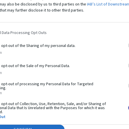
may also be disclosed by us to third parties on the
IAB’s List of Downstrea
that may further disclose it to other third parties.
l Data Processing Opt Outs
bí tento
produkt výnimo
o opt-out of the Sharing of my personal data.
In
workoutu. Pozostáva z hrázd, bradiel, lavíc a plošín,
o opt-out of the Sale of my Personal Data.
é na využití hmotnosti vlastného tela. Prvky vám umožňujú
In
aj pokročilejšie. Práve preto sú tréningové zostavy z
e je systém využiteľný pri telovýchovných cvičeniach,
o opt-out of processing my Personal Data for Targeted
ing.
esného rozvoja. Použitie pevných a odolných materiálov a
In
ečnosť používania.
o opt-out of Collection, Use, Retention, Sale, and/or Sharing of
nal Data that Is Unrelated with the Purposes for which it was
d.
Out