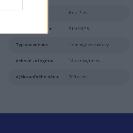
Materiál:
Kov, Plast
Modulový systém:
STHENOS
Typ upevnenia:
Tréningové zostavy
Veková kategória:
14 ≤ roky/rokov
Výška voľného pádu:
200 ˂ cm