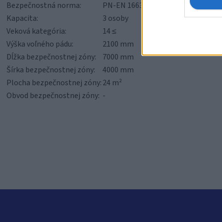
Bezpečnostná norma:
PN-EN 16630:2015-06
Kapacita:
3 osoby
Veková kategória:
14 ≤
Výška voľného pádu:
2100 mm
Dĺžka bezpečnostnej zóny:
7000 mm
Šírka bezpečnostnej zóny:
4000 mm
Plocha bezpečnostnej zóny:
24 m²
Obvod bezpečnostnej zóny:
-