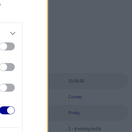
m
čným?
Parametre
SKU:
15.04.00
Výrobca:
Comes
Kategórie:
Prvky
Kapacita:
1 - 4 osoby/osôb