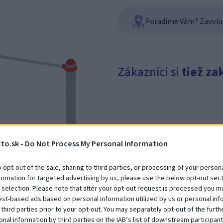
Poradíme Vám? Zavolajt
Zákazníci si
tiež za
to.sk -
Do Not Process My Personal Information
o opt-out of the sale, sharing to third parties, or processing of your persona
formation for targeted advertising by us, please use the below opt-out sect
Debna 1000 x 1000 x 1850
 selection. Please note that after your opt-out request is processed you m
Na dopyt
est-based ads based on personal information utilized by us or personal inf
 third parties prior to your opt-out. You may separately opt-out of the furth
onal information by third parties on the IAB’s list of downstream participant