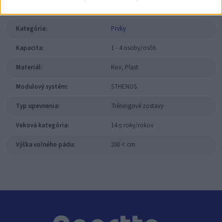
Výrobca:
Comes
Kategórie:
Prvky
Kapacita:
1 - 4 osoby/osôb
Materiál:
Kov, Plast
Modulový systém:
STHENOS
Typ upevnenia:
Tréningové zostavy
Veková kategória:
14 ≤ roky/rokov
Výška voľného pádu:
200 ˂ cm