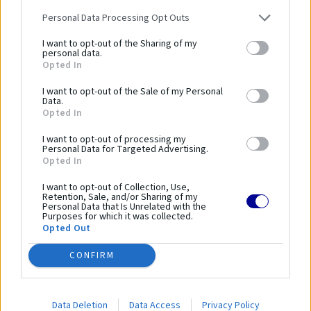
zariadení a bezpečnosť používania.
Personal Data Processing Opt Outs
Dĺžka zariadenia:
1270 mm
I want to opt-out of the Sharing of my
personal data.
Šírka zariadenia:
1770 mm
Opted In
Výška zariadenia:
2660 mm
I want to opt-out of the Sale of my Personal
Bezpečnostná norma:
PN-EN 16630:2015-06
Data.
Kapacita:
4 osoby
Opted In
Veková kategória:
14 ≤
I want to opt-out of processing my
Výška voľného pádu:
2300 mm
Personal Data for Targeted Advertising.
Opted In
Dĺžka bezpečnostnej zóny:
5325 mm
Šírka bezpečnostnej zóny:
5470 mm
I want to opt-out of Collection, Use,
Retention, Sale, and/or Sharing of my
Plocha bezpečnostnej zóny:
24 m²
Personal Data that Is Unrelated with the
Purposes for which it was collected.
Obvod bezpečnostnej zóny:
-
Opted Out
CONFIRM
Parametre
SKU:
15.02.00
Data Deletion
Data Access
Privacy Policy