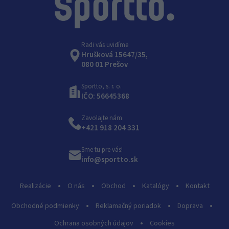
Radi vás uvidíme
Hrušková 15647/35,
080 01 Prešov
Sportto, s. r. o.
IČO: 56645368
Zavolajte nám
+421 918 204 331
Sme tu pre vás!
info@sportto.sk
Realizácie
O nás
Obchod
Katalógy
Kontakt
Obchodné podmienky
Reklamačný poriadok
Doprava
Ochrana osobných údajov
Cookies