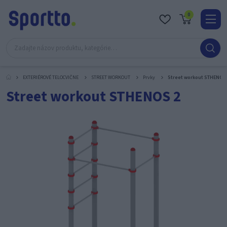
0
Real
O
nás
EXTERIÉROVÉ TELOCVIČNE
STREET WORKOUT
Prvky
Street workout STHENOS
Obc
Street workout STHENOS 2
Kont
Katal