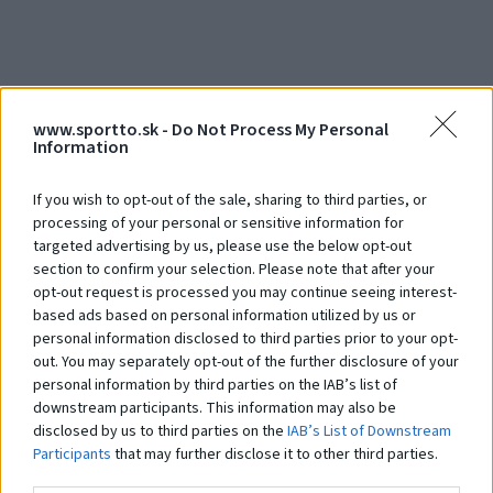
Debna 1000 x 1000 x 900
De
Na dopyt
N
www.sportto.sk -
Do Not Process My Personal
Information
If you wish to opt-out of the sale, sharing to third parties, or
Čo robí tento
produkt
processing of your personal or sensitive information for
výnimočným?
targeted advertising by us, please use the below opt-out
section to confirm your selection. Please note that after your
opt-out request is processed you may continue seeing interest-
based ads based on personal information utilized by us or
Systém STHENOS je sada vybavenia určeného pre cvičenie Street workoutu.
personal information disclosed to third parties prior to your opt-
Pozostáva z hrázd, bradiel, lavíc a plošín, kombinovaných v rôznych
out. You may separately opt-out of the further disclosure of your
zostavách. Ich používanie je založené na využití hmotnosti vlastného tela.
Prvky vám umožňujú vykonávať cvičenia rôznej obtiažnosti: tie
personal information by third parties on the IAB’s list of
najjednoduchšie, ako aj pokročilejšie. Práve preto sú tréningové zostavy z
downstream participants. This information may also be
prvkov
STHENOS
určené pre širokú skupinu používateľov. Navyše je systém
disclosed by us to third parties on the
IAB’s List of Downstream
využiteľný pri telovýchovných cvičeniach, športovom a brannom výcviku a
Participants
that may further disclose it to other third parties.
iných formách všeobecného telesného rozvoja. Použitie pevných a
odolných materiálov a vhodné konštrukčné riešenia zaisťujú odolnosť