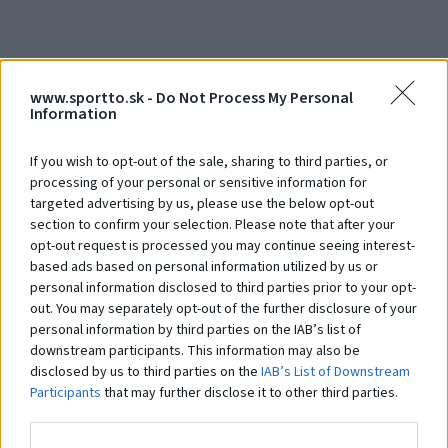
Street workout 15.60.00
St
Na dopyt
N
www.sportto.sk -
Do Not Process My Personal
Information
Čo robí tento
produkt
If you wish to opt-out of the sale, sharing to third parties, or
výnimočným?
processing of your personal or sensitive information for
targeted advertising by us, please use the below opt-out
section to confirm your selection. Please note that after your
opt-out request is processed you may continue seeing interest-
Systém STHENOS je sada vybavenia určeného pre cvičenie Street workoutu.
based ads based on personal information utilized by us or
Pozostáva z hrázd, bradiel, lavíc a plošín, kombinovaných v rôznych
personal information disclosed to third parties prior to your opt-
zostavách. Ich používanie je založené na využití hmotnosti vlastného tela.
Prvky vám umožňujú vykonávať cvičenia rôznej obtiažnosti: tie
out. You may separately opt-out of the further disclosure of your
najjednoduchšie, ako aj pokročilejšie. Práve preto sú tréningové zostavy z
personal information by third parties on the IAB’s list of
prvkov
STHENOS
určené pre širokú skupinu používateľov. Navyše je systém
downstream participants. This information may also be
využiteľný pri telovýchovných cvičeniach, športovom a brannom výcviku a
disclosed by us to third parties on the
IAB’s List of Downstream
iných formách všeobecného telesného rozvoja. Použitie pevných a
Participants
that may further disclose it to other third parties.
odolných materiálov a vhodné konštrukčné riešenia zaisťujú odolnosť
zariadení a bezpečnosť používania.