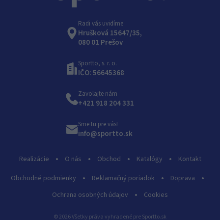
Radi vás uvidíme
Hrušková 15647/35,
080 01 Prešov
Sportto, s. r. o.
IČO: 56645368
Zavolajte nám
+421 918 204 331
Sme tu pre vás!
info@sportto.sk
Realizácie
O nás
Obchod
Katalógy
Kontakt
Obchodné podmienky
Reklamačný poriadok
Doprava
Ochrana osobných údajov
Cookies
© 2026 Všetky práva vyhradené pre Sportto.sk