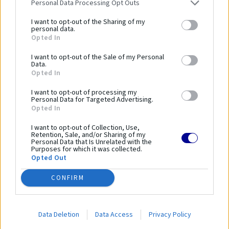
Personal Data Processing Opt Outs
Dĺžka zariadenia:
13200 mm
Šírka zariadenia:
7000 mm
I want to opt-out of the Sharing of my
personal data.
Výška zariadenia:
3100 mm
Opted In
Bezpečnostná norma:
PN-EN 16630:2015-06
I want to opt-out of the Sale of my Personal
Kapacita:
18 osôb
Data.
Opted In
Veková kategória:
14 ≤
Výška voľného pádu:
2100 mm
I want to opt-out of processing my
Personal Data for Targeted Advertising.
Dĺžka bezpečnostnej zóny:
16200 mm
Opted In
Šírka bezpečnostnej zóny:
10300 mm
Plocha bezpečnostnej zóny:
111 m²
I want to opt-out of Collection, Use,
Retention, Sale, and/or Sharing of my
Obvod bezpečnostnej zóny:
-
Personal Data that Is Unrelated with the
Purposes for which it was collected.
Opted Out
Parametre
CONFIRM
SKU:
15.91.00
Data Deletion
Data Access
Privacy Policy
Výrobca:
Comes