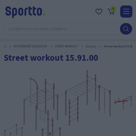
0
Real
O
nás
EXTERIÉROVÉ TELOCVIČNE
STREET WORKOUT
Zostavy
Street workout 15.91.0
Obc
Street workout 15.91.00
Kont
Katal