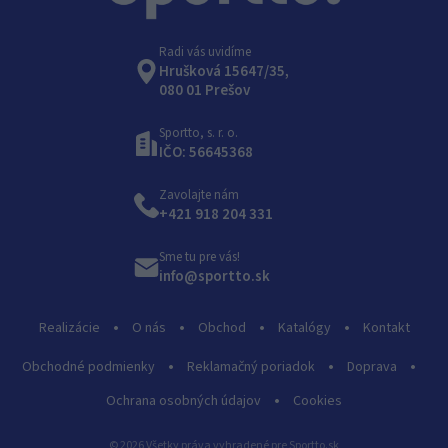
Radi vás uvidíme
Hrušková 15647/35,
080 01 Prešov
Sportto, s. r. o.
IČO: 56645368
Zavolajte nám
+421 918 204 331
Sme tu pre vás!
info@sportto.sk
Realizácie
O nás
Obchod
Katalógy
Kontakt
Obchodné podmienky
Reklamačný poriadok
Doprava
Ochrana osobných údajov
Cookies
© 2026 Všetky práva vyhradené pre Sportto.sk