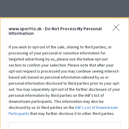
Street workout 15.60.00
St
Na dopyt
N
www.sportto.sk -
Do Not Process My Personal
Information
Čo robí tento
produkt
If you wish to opt-out of the sale, sharing to third parties, or
processing of your personal or sensitive information for
výnimočným?
targeted advertising by us, please use the below opt-out
section to confirm your selection. Please note that after your
opt-out request is processed you may continue seeing interest-
Systém STHENOS je sada vybavenia určeného pre cvičenie Street workoutu.
based ads based on personal information utilized by us or
Pozostáva z hrázd, bradiel, lavíc a plošín, kombinovaných v rôznych
personal information disclosed to third parties prior to your opt-
zostavách. Ich používanie je založené na využití hmotnosti vlastného tela.
out. You may separately opt-out of the further disclosure of your
Prvky vám umožňujú vykonávať cvičenia rôznej obtiažnosti: tie
najjednoduchšie, ako aj pokročilejšie. Práve preto sú tréningové zostavy z
personal information by third parties on the IAB’s list of
prvkov
STHENOS
určené pre širokú skupinu používateľov. Navyše je systém
downstream participants. This information may also be
využiteľný pri telovýchovných cvičeniach, športovom a brannom výcviku a
disclosed by us to third parties on the
IAB’s List of Downstream
iných formách všeobecného telesného rozvoja. Použitie pevných a
Participants
that may further disclose it to other third parties.
odolných materiálov a vhodné konštrukčné riešenia zaisťujú odolnosť
zariadení a bezpečnosť používania.