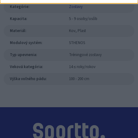
Kategórie:
Zostavy
Kapacita:
5 - 9 osoby/osôb
Materiál:
Kov, Plast
Modulový systém:
STHENOS
Typ upevnenia:
Tréningové zostavy
Veková kategória:
14 ≤ roky/rokov
Výška voľného pádu:
100 - 200 cm