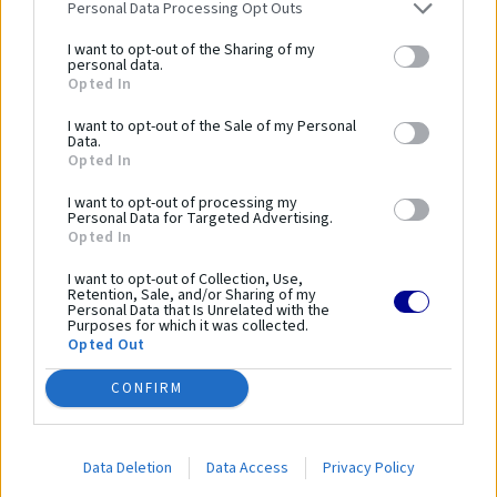
Personal Data Processing Opt Outs
Dĺžka zariadenia:
8400 mm
I want to opt-out of the Sharing of my
Šírka zariadenia:
2850 mm
personal data.
Výška zariadenia:
3100 mm
Opted In
Bezpečnostná norma:
PN-EN 16630:2015-06
I want to opt-out of the Sale of my Personal
Kapacita:
9 osôb
Data.
Opted In
Veková kategória:
14 ≤
Výška voľného pádu:
2000 mm
I want to opt-out of processing my
Personal Data for Targeted Advertising.
Dĺžka bezpečnostnej zóny:
11700 mm
Opted In
Šírka bezpečnostnej zóny:
5900 mm
I want to opt-out of Collection, Use,
Plocha bezpečnostnej zóny:
-
Retention, Sale, and/or Sharing of my
Obvod bezpečnostnej zóny:
-
Personal Data that Is Unrelated with the
Purposes for which it was collected.
Opted Out
Parametre
CONFIRM
SKU:
15.80.00
Data Deletion
Data Access
Privacy Policy
Výrobca:
Comes