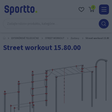
0
Real
O
nás
EXTERIÉROVÉ TELOCVIČNE
STREET WORKOUT
Zostavy
Street workout 15.80.0
Obc
Street workout 15.80.00
Kont
Katal