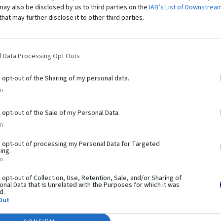
may also be disclosed by us to third parties on the
IAB’s List of Downstrea
that may further disclose it to other third parties.
l Data Processing Opt Outs
bí tento
produkt výnimo
o opt-out of the Sharing of my personal data.
In
workoutu. Pozostáva z hrázd, bradiel, lavíc a plošín,
o opt-out of the Sale of my Personal Data.
é na využití hmotnosti vlastného tela. Prvky vám umožňujú
In
aj pokročilejšie. Práve preto sú tréningové zostavy z
e je systém využiteľný pri telovýchovných cvičeniach,
o opt-out of processing my Personal Data for Targeted
ing.
esného rozvoja. Použitie pevných a odolných materiálov a
In
ečnosť používania.
o opt-out of Collection, Use, Retention, Sale, and/or Sharing of
nal Data that Is Unrelated with the Purposes for which it was
d.
Out