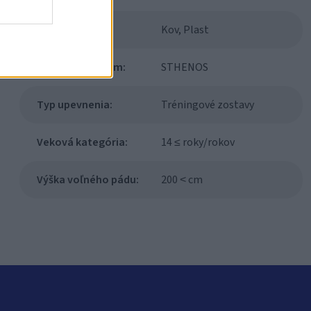
Materiál:
Kov, Plast
Modulový systém:
STHENOS
Typ upevnenia:
Tréningové zostavy
Veková kategória:
14 ≤ roky/rokov
Výška voľného pádu:
200 ˂ cm