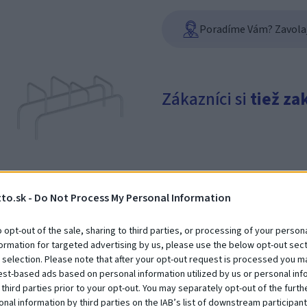
Poradíme Vám? Zavolajt
Zákazníci si
tiež za
to.sk -
Do Not Process My Personal Information
o opt-out of the sale, sharing to third parties, or processing of your persona
formation for targeted advertising by us, please use the below opt-out sect
Street workout 15.60.00
 selection. Please note that after your opt-out request is processed you m
Na dopyt
est-based ads based on personal information utilized by us or personal inf
 third parties prior to your opt-out. You may separately opt-out of the furth
onal information by third parties on the IAB’s list of downstream participant