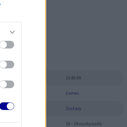
m
čným?
Parametre
SKU:
15.85.00
Výrobca:
Comes
Kategórie:
Zostavy
Kapacita:
10 - 19 osoby/osôb