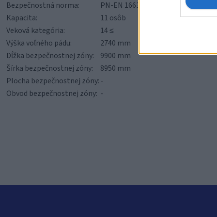
Bezpečnostná norma:
PN-EN 16630:2015-06
Kapacita:
11 osôb
Veková kategória:
14 ≤
Výška voľného pádu:
2740 mm
Dĺžka bezpečnostnej zóny:
9900 mm
Šírka bezpečnostnej zóny:
8950 mm
Plocha bezpečnostnej zóny:
-
Obvod bezpečnostnej zóny:
-