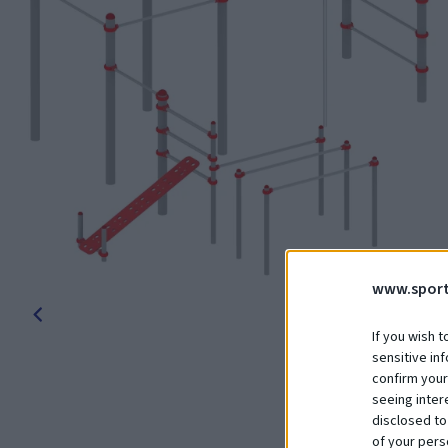
www.sport
If you wish t
sensitive in
confirm your
seeing inter
disclosed to
of your pers