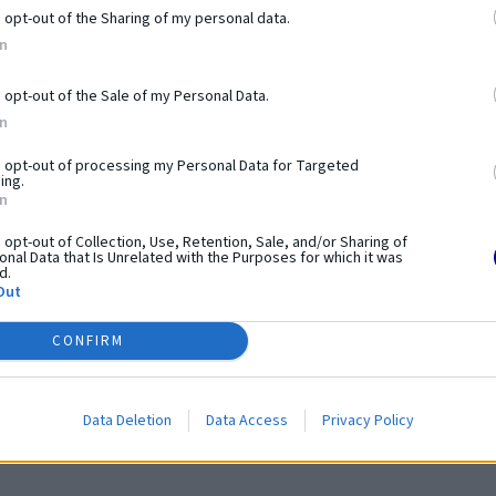
o opt-out of the Sharing of my personal data.
In
o opt-out of the Sale of my Personal Data.
In
o opt-out of processing my Personal Data for Targeted
bí tento
produkt výnimo
ing.
In
o opt-out of Collection, Use, Retention, Sale, and/or Sharing of
nal Data that Is Unrelated with the Purposes for which it was
d.
Out
CONFIRM
Data Deletion
Data Access
Privacy Policy