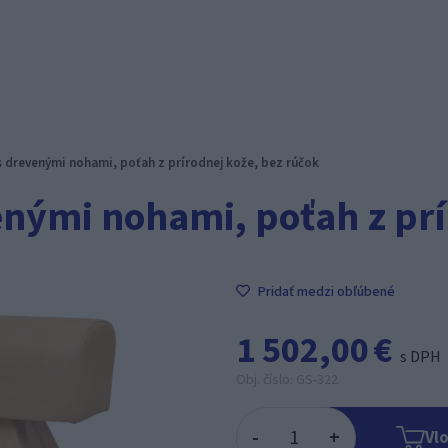
 drevenými nohami, poťah z prírodnej kože, bez rúčok
nými nohami, poťah z prí
Pridať medzi obľúbené
1 502,00 €
s DPH
Obj. číslo: GS-322
-
+
Vlo