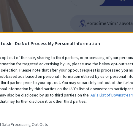
Poradíme Vám? Zavolajt
to.sk -
Do Not Process My Personal Information
Zákazníci si
tiež za
o opt-out of the sale, sharing to third parties, or processing of your persona
formation for targeted advertising by us, please use the below opt-out sect
 selection. Please note that after your opt-out request is processed you m
est-based ads based on personal information utilized by us or personal inf
 third parties prior to your opt-out. You may separately opt-out of the furth
onal information by third parties on the IAB’s list of downstream participant
may also be disclosed by us to third parties on the
IAB’s List of Downstrea
that may further disclose it to other third parties.
Gymnastický kôň s drevenými nohami
l Data Processing Opt Outs
1 845,00 €