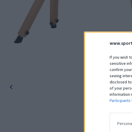
www.sport
If you wish t
sensitive in
confirm your
seeing inter
disclosed to
of your pers
information 
Participants
Persona