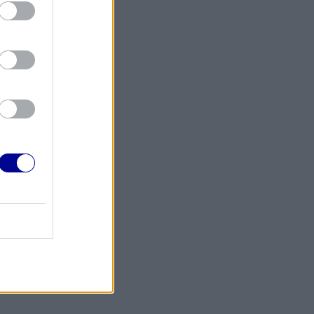
čným?