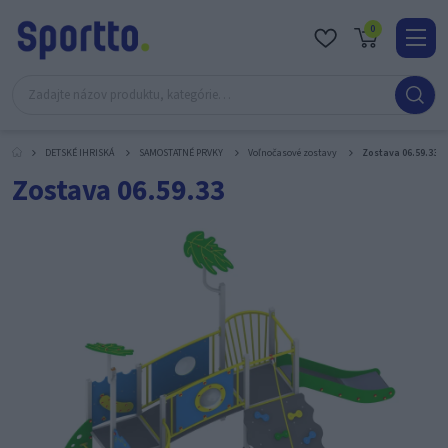
0
Real
O
nás
DETSKÉ IHRISKÁ
SAMOSTATNÉ PRVKY
Voľnočasové zostavy
Zostava 06.59.33
Obc
Zostava 06.59.33
Kont
Katal