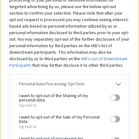
processing of your personal or sensitive information for
targeted advertising by us, please use the below opt-out
section to confirm your selection. Please note that after your
Zostava 06.51.17
Zo
opt-out request is processed you may continue seeing interest-
Na dopyt
N
based ads based on personal information utilized by us or
personal information disclosed to third parties prior to your opt-
out. You may separately opt-out of the further disclosure of your
personal information by third parties on the IAB’s list of
downstream participants. This information may also be
Čo robí tento
produkt
disclosed by us to third parties on the
IAB’s List of Downstream
Participants
that may further disclose it to other third parties.
výnimočným?
Personal Data Processing Opt Outs
I want to opt-out of the Sharing of my
personal data.
Bezpečnostná norma:
Opted In
Veková kategória:
0 - 0 rokov
I want to opt-out of the Sale of my Personal
Kapacita:
0 osôb
Data.
Opted In
Dĺžka zariadenia:
0 cm
Šírka zariadenia:
0 cm
I want to opt-out of processing my