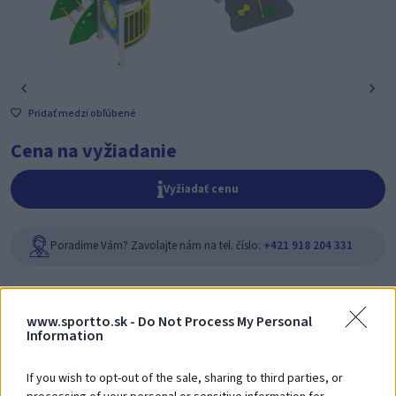
Pridať medzi obľúbené
Cena na vyžiadanie
Vyžiadať cenu
Poradíme Vám? Zavolajte nám na tel. číslo:
+421 918 204 331
Zákazníci si
tiež zakúpili
www.sportto.sk -
Do Not Process My Personal
Information
If you wish to opt-out of the sale, sharing to third parties, or