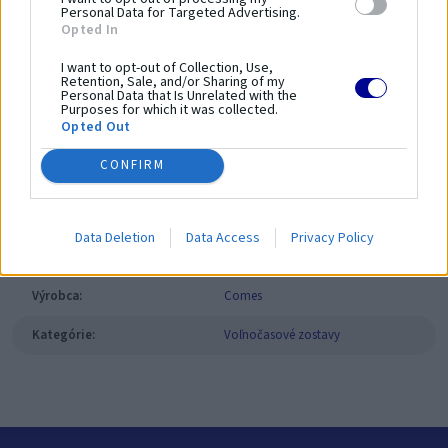
Personal Data for Targeted Advertising.
Výška zariadenia:
0 cm
Opted In
Výška voľného pádu:
0 cm
Bezpečnostný povrch:
Ne/Vyžaduje sa
I want to opt-out of Collection, Use,
Retention, Sale, and/or Sharing of my
Dĺžka bezpečnostnej zóny:
0 cm
Personal Data that Is Unrelated with the
Purposes for which it was collected.
Šírka bezpečnostnej zóny:
0 cm
Opted Out
Plocha bezpečnostnej zóny:
0 m²
CONFIRM
Parametre
Data Deletion
Data Access
Privacy Policy
SKU:
06.59.33
Výrobca:
Comes
Kategórie:
Voľnočasové zostavy