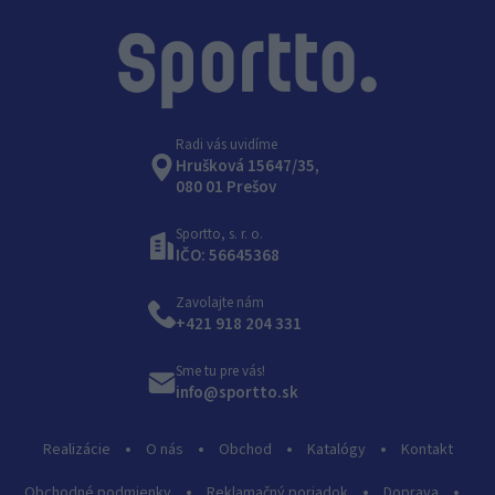
Radi vás uvidíme
Hrušková 15647/35,
080 01 Prešov
Sportto, s. r. o.
IČO: 56645368
Zavolajte nám
+421 918 204 331
Sme tu pre vás!
info@sportto.sk
Realizácie
O nás
Obchod
Katalógy
Kontakt
Obchodné podmienky
Reklamačný poriadok
Doprava