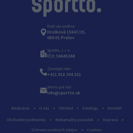
Radi vás uvidíme
Hrušková 15647/35,
080 01 Prešov
Sportto, s. r. o.
IČO: 56645368
Zavolajte nám
+421 918 204 331
Sme tu pre vás!
info@sportto.sk
Realizácie
O nás
Obchod
Katalógy
Kontakt
Obchodné podmienky
Reklamačný poriadok
Doprava
Ochrana osobných údajov
Cookies