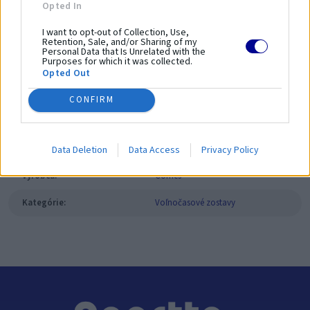
Opted In
Bezpečnostný povrch:
Ne/Vyžaduje sa
I want to opt-out of Collection, Use,
Dĺžka bezpečnostnej zóny:
0 cm
Retention, Sale, and/or Sharing of my
Personal Data that Is Unrelated with the
Šírka bezpečnostnej zóny:
0 cm
Purposes for which it was collected.
Plocha bezpečnostnej zóny:
0 m²
Opted Out
CONFIRM
Parametre
SKU:
06.48.84
Data Deletion
Data Access
Privacy Policy
Výrobca:
Comes
Kategórie:
Voľnočasové zostavy