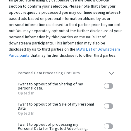
targeted advertising by us, please use the below opt-out
Zostava Hroch 06.62.00
Zá
section to confirm your selection. Please note that after your
Na dopyt
N
opt-out request is processed you may continue seeing interest-
based ads based on personal information utilized by us or
personal information disclosed to third parties prior to your opt-
out. You may separately opt-out of the further disclosure of your
personal information by third parties on the IAB’s list of
Čo robí tento
produkt
downstream participants. This information may also be
disclosed by us to third parties on the
IAB’s List of Downstream
výnimočným?
Participants
that may further disclose it to other third parties.
Personal Data Processing Opt Outs
I want to opt-out of the Sharing of my
Bezpečnostná norma:
personal data.
Veková kategória:
0 - 0 rokov
Opted In
Kapacita:
0 osôb
I want to opt-out of the Sale of my Personal
Dĺžka zariadenia:
0 cm
Data.
Opted In
Šírka zariadenia:
0 cm
Výška zariadenia:
0 cm
I want to opt-out of processing my
Personal Data for Targeted Advertising.
Výška voľného pádu:
0 cm