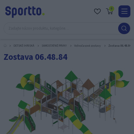
0
Real
O
nás
DETSKÉ IHRISKÁ
SAMOSTATNÉ PRVKY
Voľnočasové zostavy
Zostava 06.48.84
Obc
Zostava 06.48.84
Kont
Katal