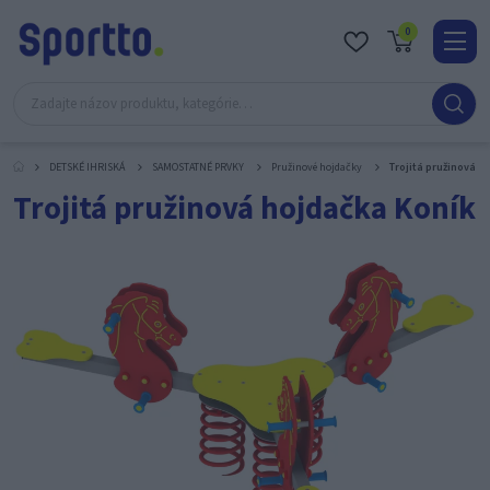
0
Real
O
nás
DETSKÉ IHRISKÁ
SAMOSTATNÉ PRVKY
Pružinové hojdačky
Trojitá pružinová h
Obc
Trojitá pružinová hojdačka Koník
Kont
Katal