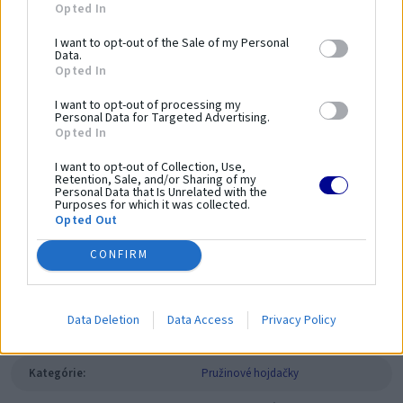
Opted In
Výška zariadenia:
85 cm
I want to opt-out of the Sale of my Personal
Výška voľného pádu:
50 cm
Data.
Bezpečnostný povrch:
Vyžaduje sa
Opted In
Dĺžka bezpečnostnej
440 cm
I want to opt-out of processing my
zóny:
Personal Data for Targeted Advertising.
Opted In
Šírka bezpečnostnej
406 cm
zóny:
I want to opt-out of Collection, Use,
Retention, Sale, and/or Sharing of my
Plocha
13 m²
Personal Data that Is Unrelated with the
bezpečnostnej zóny:
Purposes for which it was collected.
Opted Out
Parametre
CONFIRM
SKU:
02.31.00 Koník
Data Deletion
Data Access
Privacy Policy
Výrobca:
Comes
Kategórie:
Pružinové hojdačky