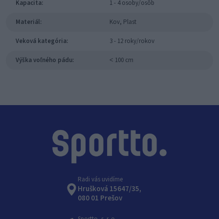
Kapacita:
1 - 4 osoby/osôb
Materiál:
Kov, Plast
Veková kategória:
3 - 12 roky/rokov
Výška voľného pádu:
˂ 100 cm
Radi vás uvidíme
Hrušková 15647/35,
080 01 Prešov