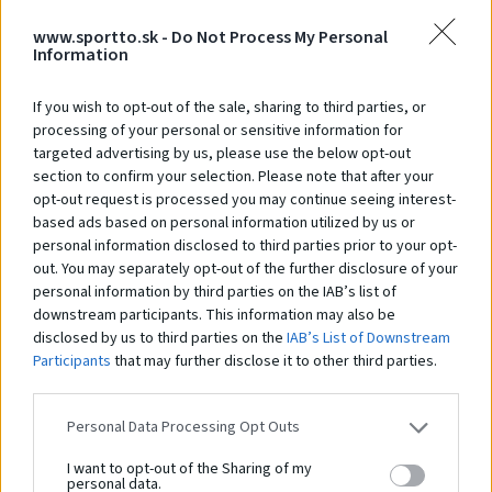
www.sportto.sk -
Do Not Process My Personal
Pružinová hojdačka Vrtuľa 2
Pr
Information
Na dopyt
N
If you wish to opt-out of the sale, sharing to third parties, or
processing of your personal or sensitive information for
targeted advertising by us, please use the below opt-out
section to confirm your selection. Please note that after your
Čo robí tento
produkt
opt-out request is processed you may continue seeing interest-
based ads based on personal information utilized by us or
výnimočným?
personal information disclosed to third parties prior to your opt-
out. You may separately opt-out of the further disclosure of your
personal information by third parties on the IAB’s list of
downstream participants. This information may also be
disclosed by us to third parties on the
IAB’s List of Downstream
PN-EN 1176-1:2017-12, PN-EN 1176-
Participants
that may further disclose it to other third parties.
Bezpečnostná norma:
6+AC:2019-03
Veková kategória:
3 - 12 rokov
Personal Data Processing Opt Outs
Kapacita:
3 osoby
Dĺžka zariadenia:
205 cm
I want to opt-out of the Sharing of my
personal data.
Šírka zariadenia:
180 cm