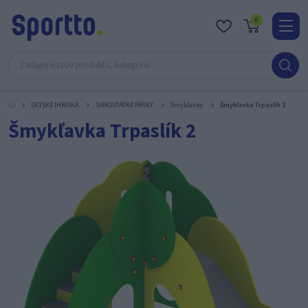
0
Real
O
nás
DETSKÉ IHRISKÁ
SAMOSTATNÉ PRVKY
Šmýkľavky
Šmykľavka Trpaslík 2
Obc
Šmykľavka Trpaslík 2
Kont
Katal