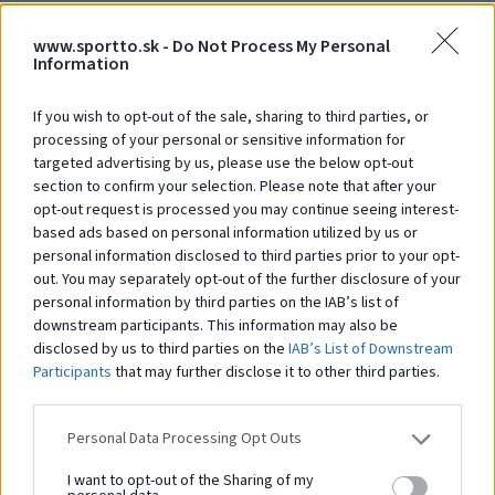
www.sportto.sk -
Do Not Process My Personal
Information
Šmykľavka Trpaslík 4
Šm
Na dopyt
N
If you wish to opt-out of the sale, sharing to third parties, or
processing of your personal or sensitive information for
targeted advertising by us, please use the below opt-out
section to confirm your selection. Please note that after your
Čo robí tento
produkt
opt-out request is processed you may continue seeing interest-
based ads based on personal information utilized by us or
výnimočným?
personal information disclosed to third parties prior to your opt-
out. You may separately opt-out of the further disclosure of your
personal information by third parties on the IAB’s list of
downstream participants. This information may also be
disclosed by us to third parties on the
IAB’s List of Downstream
PN-EN 1176-1:2017-12, PN-EN 1176-
Participants
that may further disclose it to other third parties.
Bezpečnostná norma:
3:2017-12
Veková kategória:
3 - 7 rokov
Personal Data Processing Opt Outs
Kapacita:
4 osoby
I want to opt-out of the Sharing of my
Dĺžka zariadenia:
190 cm