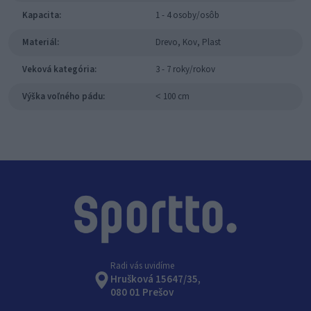
Kapacita:
1 - 4 osoby/osôb
Materiál:
Drevo, Kov, Plast
Veková kategória:
3 - 7 roky/rokov
Výška voľného pádu:
˂ 100 cm
Radi vás uvidíme
Hrušková 15647/35,
080 01 Prešov