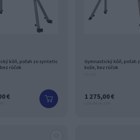
cký kôň, poťah zo syntetic
Gymnastický kôň, poťah z
 bez rúčok
kože, bez rúčok
GS-205
00 €
1 275,00 €
DPH
1 036,59 € bez DPH