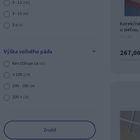
3 - 12
(142)
3 - 15
(84)
Korekčné
3 ≤
(4)
u sieťou,
6 - 16
(6)
GR-116
7 - 15
(42)
267,00
Výška voľného pádu
14 ≤
(29)
217,07 € bez 
Nevzťahuje sa
(47)
˂ 100
(179)
100 - 200
(94)
200 ˂
(25)
Zrušiť