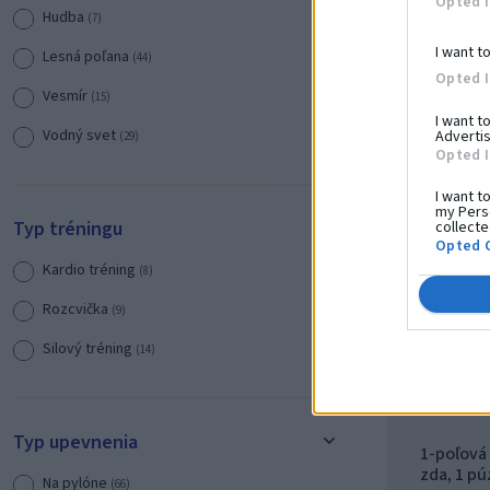
Opted 
Hudba
(7)
I want t
Lesná poľana
(44)
Opted 
Vesmír
(15)
I want t
Vodný svet
Advertis
(29)
Opted 
Dopravné prostriedky
(16)
I want t
my Perso
Zámok
(11)
Typ tréningu
collecte
Opted 
Kardio tréning
(8)
Rozcvička
(9)
Silový tréning
(14)
Typ upevnenia
1-poľová
zda, 1 p
Na pylóne
(66)