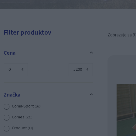
Filter produktov
Zobrazuje sa 97
Cena
-
€
€
Značka
Coma-Sport
(260)
Comes
(726)
Croquet
(13)