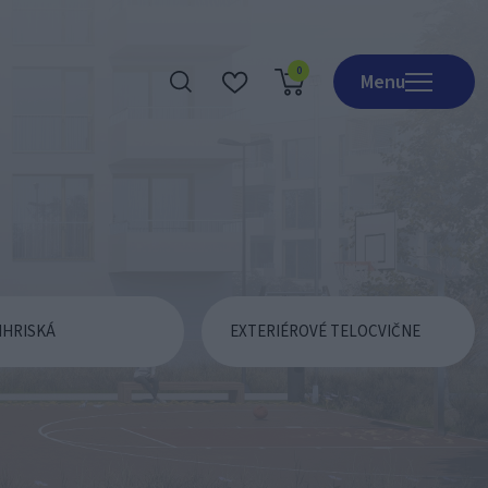
0
Menu
Realizácie
O nás
Obchod
Kontakt
IHRISKÁ
EXTERIÉROVÉ TELOCVIČNE
Katalógy