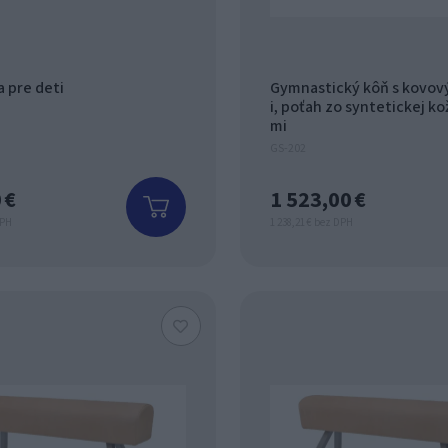
 pre deti
Gymnastický kôň s kovo
i, poťah zo syntetickej ko
mi
GS-202
 €
1 523,00 €
DPH
1 238,21 € bez DPH