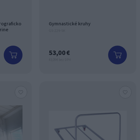
rograficko
Gymnastické kruhy
rine
GS-229-SK
53,00 €
43,09 € bez DPH