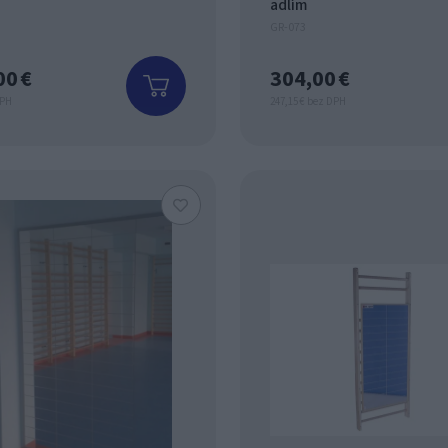
adlím
GR-073
00 €
304,00 €
DPH
247,15 € bez DPH