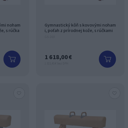
vými noham
Gymnastický kôň s kovovými noham
že, s rúčka
i, poťah z prírodnej kože, s rúčkami
GS-203
1 618,00 €
1 315,45 € bez DPH