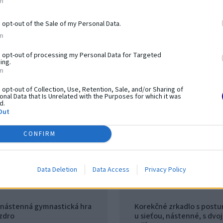
In
o opt-out of the Sale of my Personal Data.
In
o opt-out of processing my Personal Data for Targeted
ing.
In
o opt-out of Collection, Use, Retention, Sale, and/or Sharing of
nal Data that Is Unrelated with the Purposes for which it was
d.
Out
CONFIRM
Data Deletion
Data Access
Privacy Policy
 nástenná gymnastická hra
Korekčné zrkadlo s postu
úzdro
u sieťou, nástenné, s dvo