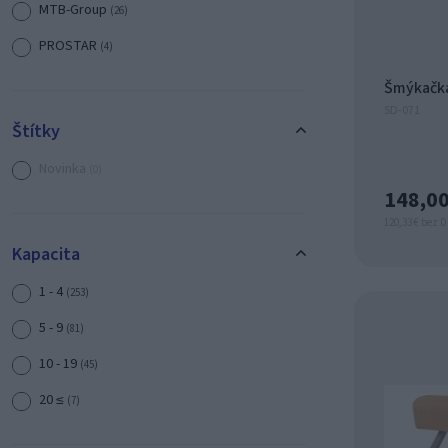
MTB-Group
(26)
PROSTAR
(4)
Sportto
(20)
Šmýkačka
SD-071
STAMECO
(114)
Štítky
Novinka
(0)
148,00
120,33 € bez 
Kapacita
1 - 4
(253)
5 - 9
(81)
10 - 19
(45)
20 ≤
(7)