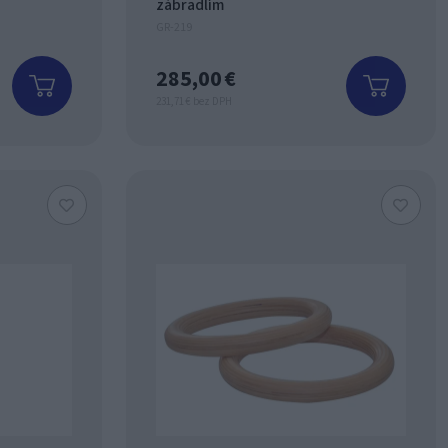
zábradlím
GR-219
285,00 €
231,71 € bez DPH