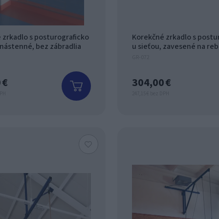
 zrkadlo s posturograficko
Korekčné zrkadlo s postu
 nástenné, bez zábradlia
u sieťou, zavesené na reb
GR-072
 €
304,00 €
DPH
247,15 € bez DPH