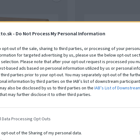
to.sk -
Do Not Process My Personal Information
o opt-out of the sale, sharing to third parties, or processing of your persona
formation for targeted advertising by us, please use the below opt-out sect
 selection. Please note that after your opt-out request is processed you m
est-based ads based on personal information utilized by us or personal inf
 third parties prior to your opt-out. You may separately opt-out of the furth
onal information by third parties on the IAB’s list of downstream participant
may also be disclosed by us to third parties on the
IAB’s List of Downstrea
that may further disclose it to other third parties.
cký kôň s drevenými noha
Tréningový gymnastický
 z prírodnej kože, bez rúčo
mostík bez koberca
GS-206
l Data Processing Opt Outs
00 €
309,00 €
o opt-out of the Sharing of my personal data.
z DPH
251,22 € bez DPH