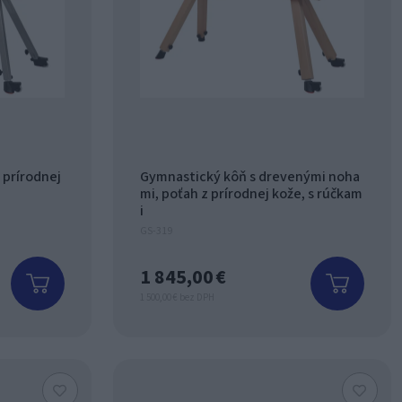
 prírodnej
Gymnastický kôň s drevenými noha
mi, poťah z prírodnej kože, s rúčkam
i
GS-319
1 845,00 €
1 500,00 € bez DPH