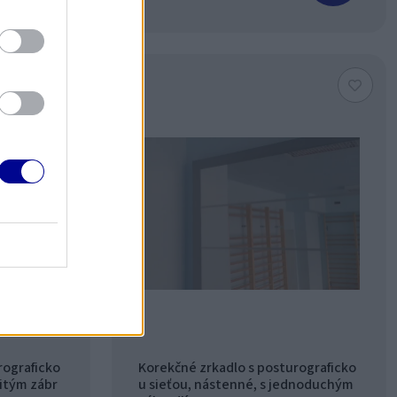
rograficko
Korekčné zrkadlo s posturograficko
jitým zábr
u sieťou, nástenné, s jednoduchým