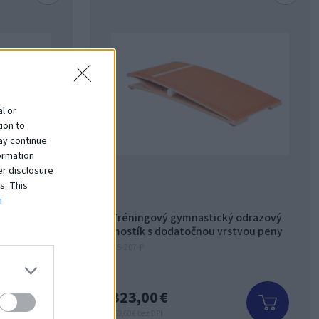
l or
ion to
ay continue
ormation
er disclosure
s. This
m
 odrazový
Tréningový gymnastický odrazový
mostík s dodatočnou vrstvou peny
GS-207-P
323,00 €
262,60 € bez DPH