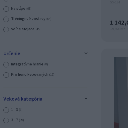
GS-134
Na stĺpe
(95)
Tréningové zostavy
(65)
1 142,
Voľne stojace
928,46 € bez 
(45)
Určenie
Integratívne hranie
(8)
Pre hendikepovaných
(19)
Veková kategória
1 - 3
(1)
3 - 7
(39)