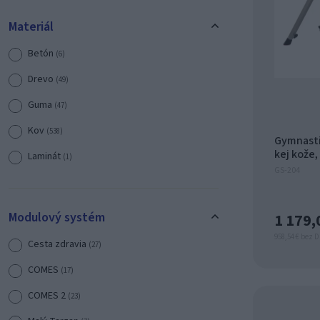
Materiál
Betón
(6)
Drevo
(49)
Guma
(47)
Kov
(538)
Gymnasti
kej kože,
Laminát
(1)
GS-204
Plast
(450)
Polyetylén (4 mm)
(11)
Modulový systém
1 179,
Polyamid (6 mm)
(3)
958,54 € bez 
Cesta zdravia
(27)
Živica
(13)
COMES
(17)
COMES 2
(23)