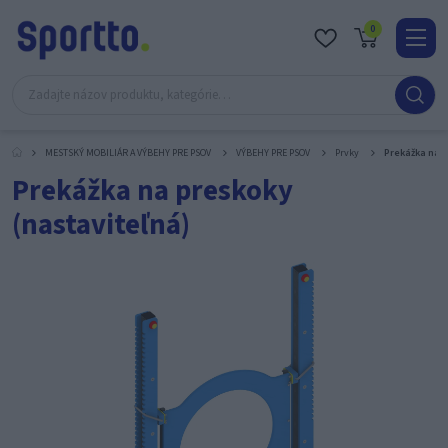
0
Real
O
nás
MESTSKÝ MOBILIÁR A VÝBEHY PRE PSOV
VÝBEHY PRE PSOV
Prvky
Prekážka na p
Obc
Prekážka na preskoky
Kont
(nastaviteľná)
Katal