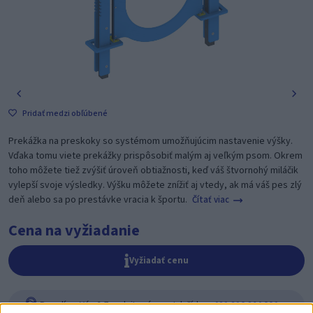
Pridať medzi obľúbené
Prekážka na preskoky so systémom umožňujúcim nastavenie výšky.
Vďaka tomu viete prekážky prispôsobiť malým aj veľkým psom. Okrem
toho môžete tiež zvýšiť úroveň obtiažnosti, keď váš štvornohý miláčik
vylepší svoje výsledky. Výšku môžete znížiť aj vtedy, ak má váš pes zlý
deň alebo sa po prestávke vracia k športu.
Čítať viac
Cena na vyžiadanie
Vyžiadať cenu
Poradíme Vám? Zavolajte nám na tel. číslo:
+421 918 204 331