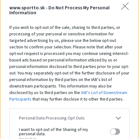
www.sportto.sk -
Do Not Process My Personal
Information
Zákazníci si
tiež zakúpili
If you wish to opt-out of the sale, sharing to third parties, or
processing of your personal or sensitive information for
targeted advertising by us, please use the below opt-out
section to confirm your selection. Please note that after your
opt-out request is processed you may continue seeing interest-
based ads based on personal information utilized by us or
personal information disclosed to third parties prior to your opt-
Prekážka na preskoky (nastaviteľná)
Ob
out. You may separately opt-out of the further disclosure of your
Na dopyt
N
personal information by third parties on the IAB’s list of
downstream participants. This information may also be
disclosed by us to third parties on the
IAB’s List of Downstream
Participants
that may further disclose it to other third parties.
Čo robí tento
produkt
Personal Data Processing Opt Outs
výnimočným?
I want to opt-out of the Sharing of my
personal data.