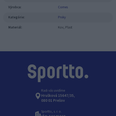
Výrobca:
Comes
Kategórie:
Prvky
Materiál:
Kov, Plast
Radi vás uvidíme
Hrušková 15647/35,
080 01 Prešov
Sportto, s. r. o.