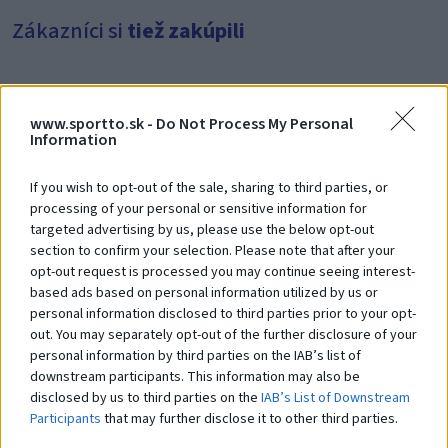
Zákazníci si
tiež zakúpili
www.sportto.sk -
Do Not Process My Personal
Information
Vianočný stromček
S
If you wish to opt-out of the sale, sharing to third parties, or
Na dopyt
N
processing of your personal or sensitive information for
targeted advertising by us, please use the below opt-out
section to confirm your selection. Please note that after your
opt-out request is processed you may continue seeing interest-
based ads based on personal information utilized by us or
Čo robí tento
produkt
personal information disclosed to third parties prior to your opt-
out. You may separately opt-out of the further disclosure of your
výnimočným?
personal information by third parties on the IAB’s list of
downstream participants. This information may also be
disclosed by us to third parties on the
IAB’s List of Downstream
Participants
that may further disclose it to other third parties.