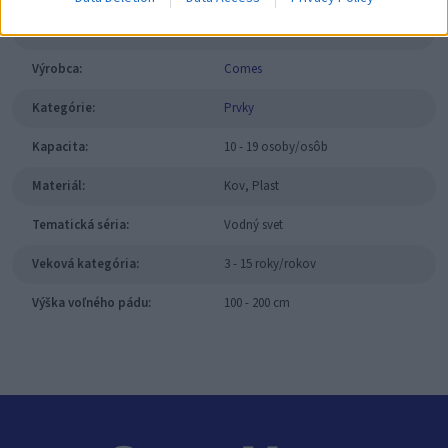
SKU:
12.08.00
Výrobca:
Comes
Kategórie:
Prvky
Kapacita:
10 - 19 osoby/osôb
Materiál:
Kov, Plast
Tematická séria:
Vodný svet
Veková kategória:
3 - 15 roky/rokov
Výška voľného pádu:
100 - 200 cm