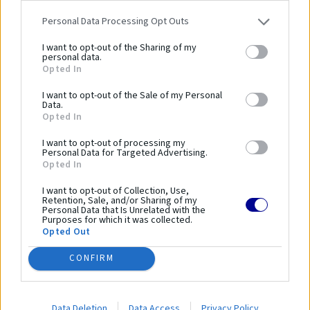
PN-EN 1176-1:2009, PN-EN 1176-
Bezpečnostná norma:
Personal Data Processing Opt Outs
7:2009
Veková kategória:
3 - 15 rokov
I want to opt-out of the Sharing of my
personal data.
Kapacita:
10 osôb
Opted In
Dĺžka zariadenia:
157 cm
I want to opt-out of the Sale of my Personal
Šírka zariadenia:
210 cm
Data.
Výška zariadenia:
162 cm
Opted In
Výška voľného pádu:
150 cm
I want to opt-out of processing my
Bezpečnostný povrch:
Vyžaduje sa
Personal Data for Targeted Advertising.
Opted In
Dĺžka bezpečnostnej
510 cm
zóny:
I want to opt-out of Collection, Use,
Retention, Sale, and/or Sharing of my
Šírka bezpečnostnej
Personal Data that Is Unrelated with the
460 cm
zóny:
Purposes for which it was collected.
Opted Out
Plocha bezpečnostnej
22 m²
zóny:
CONFIRM
Parametre
Data Deletion
Data Access
Privacy Policy