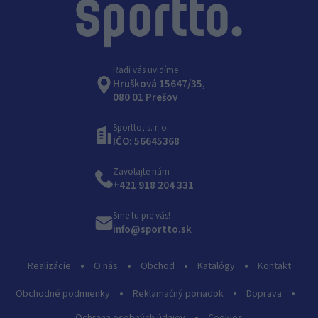
Radi vás uvidíme
Hrušková 15647/35,
080 01 Prešov
Sportto, s. r. o.
IČO: 56645368
Zavolajte nám
+421 918 204 331
Sme tu pre vás!
info@sportto.sk
Realizácie
O nás
Obchod
Katalógy
Kontakt
Obchodné podmienky
Reklamačný poriadok
Doprava