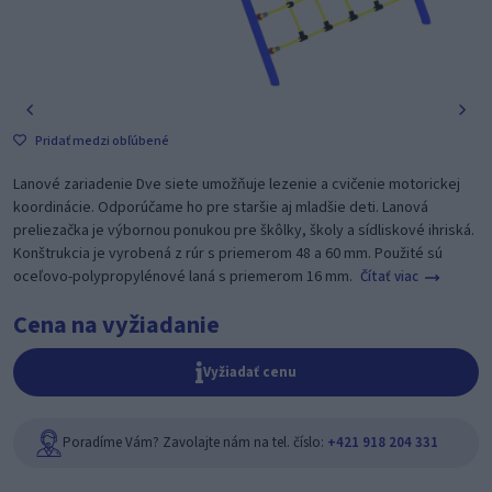
Pridať medzi obľúbené
Lanové zariadenie Dve siete umožňuje lezenie a cvičenie motorickej
koordinácie. Odporúčame ho pre staršie aj mladšie deti. Lanová
preliezačka je výbornou ponukou pre škôlky, školy a sídliskové ihriská.
Konštrukcia je vyrobená z rúr s priemerom 48 a 60 mm. Použité sú
oceľovo-polypropylénové laná s priemerom 16 mm.
Čítať viac
Cena na vyžiadanie
Vyžiadať cenu
Poradíme Vám? Zavolajte nám na tel. číslo:
+421 918 204 331